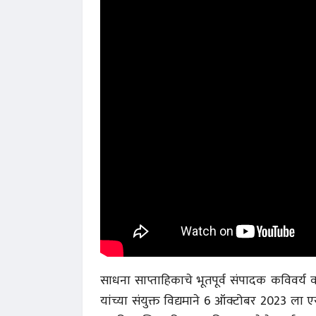
साधना साप्ताहिकाचे भूतपूर्व संपादक कविवर्य 
यांच्या संयुक्त विद्यमाने 6 ऑक्टोबर 2023 ला ए