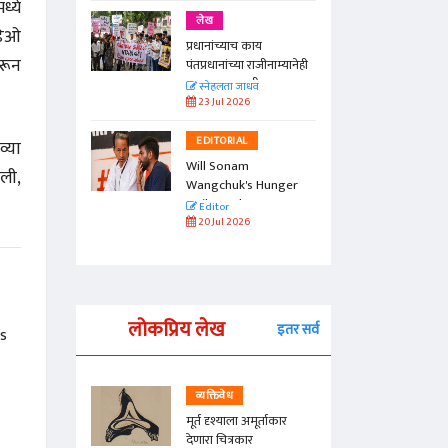
ध्ये
लेख
डिओ
प्रधानांच्याच काय
वरून
पंतप्रधानांच्या राजीनाम्यानेही
प्रश्न सुटणार नाही, पण...
स्नेहलता जाधव
23 Jul 2026
EDITORIAL
व्या
Will Sonam
ली,
Wangchuk's Hunger
Strike Make a
Editor
Difference?
20 Jul 2026
लोकप्रिय लेख
इतर सर्व
s
व्यक्तिवेध
्ताकार
मूर्त दृश्याला अमूर्ताकार
देणारा चित्रकार