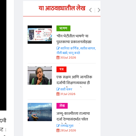
या आठवड्यातील लेख
भाषण
्ताकार
'चीन भेटीतील भाषणे' या
पुस्तकाचा प्रकाशनसोहळा
त
सानिया कर्णिक, सतीश बागल,
नीती बडवे, भानू काळे
30 Jul 2026
पत्र
न्मान जपणारी
एक सक्षम आणि जागतिक
्पिस
दर्जाची शिक्षणव्यवस्था ही
आणि मान्यवर
काळाची गरज आहे
शशी थरूर
31 Jul 2026
लेख
जम्मू-काश्मीरला राज्याचा
दर्जा देण्यासंदर्भात फोल
ादमी
ठरलेली आश्वासनं
रामचंद्र गुहा
पट :
28 Jul 2026