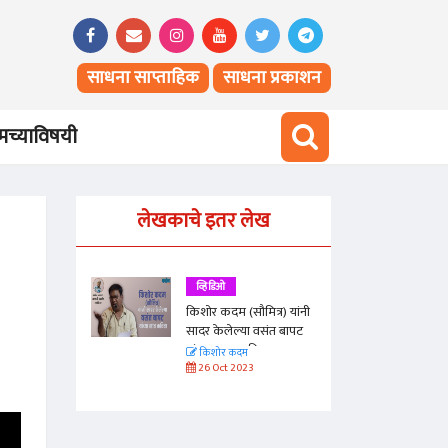
साधना साप्ताहिक
साधना प्रकाशन
च्याविषयी
लेखकाचे इतर लेख
व्हिडिओ
त्र) यांनी
किशोर कदम (सौमित्र) यांनी
संत बापट
सादर केलेल्या वसंत बापट
ा
यांच्या सात कविता
किशोर कदम
26 Oct 2023