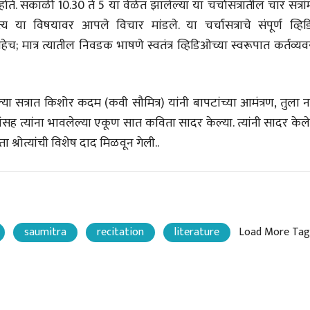
होते. सकाळी 10.30 ते 5 या वेळेत झालेल्या या चर्चासत्रातील चार सत्रांम
लेख
्य या विषयावर आपले विचार मांडले. या चर्चासत्राचे संपूर्ण व्हि
प्रधानांच्याच काय
; मात्र त्यातील निवडक भाषणे स्वतंत्र व्हिडिओच्या स्वरूपात कर्तव्य
पंतप्रधानांच्या राजीनाम्यानेही
प्रश्न सुटणार नाही, पण...
स्नेहलता जाधव
23 Jul 2026
EDITORIAL
 सत्रात किशोर कदम (कवी सौमित्र) यांनी बापटांच्या आमंत्रण, तुला न
Will Sonam
त्यांना भावलेल्या एकूण सात कविता सादर केल्या. त्यांनी सादर केले
Wangchuk's Hunger
ा श्रोत्यांची विशेष दाद मिळवून गेली..
Strike Make a
Editor
Difference?
20 Jul 2026
saumitra
recitation
literature
Load More Tag
व्यक्तिवेध
व्यक्तिवेध
मूर्त दृश्याला अमूर्ताकार
मूर्त दृश्याला अमूर
देणारा चित्रकार
देणारा चित्रकार