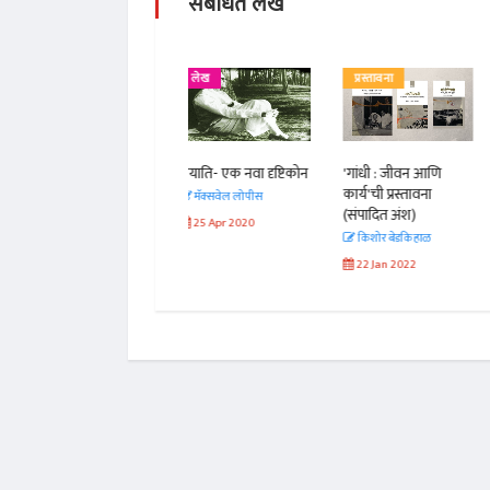
संबंधित लेख
लेख
प्रस्तावना
लेख
ययाति- एक नवा दृष्टिकोन
'गांधी : जीवन आणि
ढगातून पडलेली मुलगी!
कार्य'ची प्रस्तावना
मॅक्सवेल लोपीस
अजिंक्य कुलकर्णी
(संपादित अंश)
25 Apr 2020
13 Dec 2022
किशोर बेडकिहाळ
अंक 
22 Jan 2022