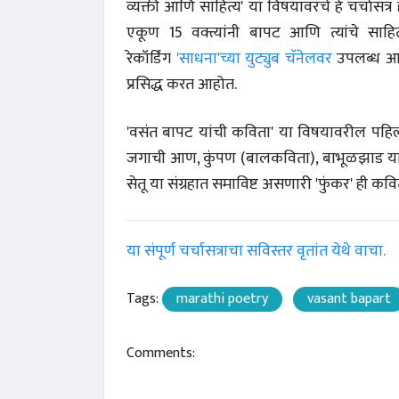
व्यक्ती आणि साहित्य' या विषयावरचे हे चर्चासत्र 
एकूण 15 वक्त्यांनी बापट आणि त्यांचे साहित
रेकॉर्डिंग
'साधना'च्या युट्युब चॅनेलवर
उपलब्ध आहेच
प्रसिद्ध करत आहोत.
'वसंत बापट यांची कविता' या विषयावरील पहिल्या
जगाची आण, कुंपण (बालकविता), बाभूळझाड यांसह 
सेतू या संग्रहात समाविष्ट असणारी 'फुंकर' ही कवित
या संपूर्ण चर्चासत्राचा सविस्तर वृतांत येथे वाचा.
Tags:
marathi poetry
vasant bapart
Comments: