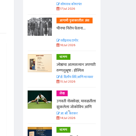
त
सोमनाथ कोमरपंत
17 Jul 2026
तील अंश
आगामी पुस्तकातील अंश
ा...
चीनचा निरोप घेताना...
रवींद्रनाथ टागोर.
16 Jul 2026
भाषण
न्मान जपणारी
ज्येष्ठांचा आत्मसन्मान जपणारी
्पिस
रुग्णशुश्रूषा : हॉस्पिस
आणि मान्यवर
डॉ. दिलीप शिंदे आणि मान्यवर
15 Jul 2026
लेख
ा, मावळतीला
उगवती नोस्कोव्हा, मावळतीला
विच आणि
झुकलेला जोकोविच आणि
दरम्यान विम्बल्डन
आ. श्री. केतकर
14 Jul 2026
भाषण