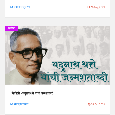
पन्नालाल सुराणा
26 Aug 2021
व्हिडिओ
व्हिडिओ - यदुनाथ थत्ते यांची जन्मशताब्दी
विनोद शिरसाठ
05 Oct 2021