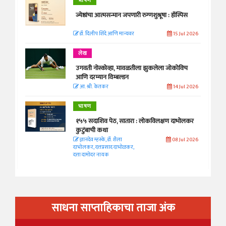
भाषण
ज्येष्ठांचा आत्मसन्मान जपणारी रुग्णशुश्रूषा : हॉस्पिस
डॉ. दिलीप शिंदे आणि मान्यवर
15 Jul 2026
लेख
उगवती नोस्कोव्हा, मावळतीला झुकलेला जोकोविच
आणि दरम्यान विम्बल्डन
आ. श्री. केतकर
14 Jul 2026
भाषण
१५५ सदाशिव पेठ, सातारा : लोकविलक्षण दाभोलकर
कुटुंबाची कथा
ज्ञानदेव म्हस्के, डॉ. शैला
08 Jul 2026
दाभोलकर, दत्तप्रसाद दाभोळकर,
दत्ता दामोदर नायक
साधना साप्ताहिकाचा ताजा अंक