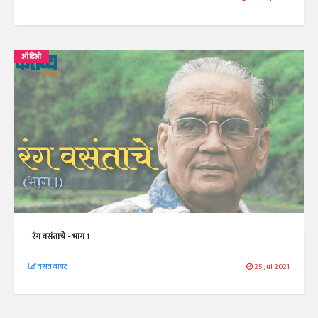
ऑडिओ
रंग वसंताचे - भाग 1
वसंत बापट
25 Jul 2021