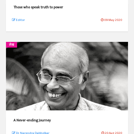
Those who speak truth to power
Editor
09 May 2020
लेख
A Never-ending Journey
Dr. Narendra Dabholkar
20 Aug 2020