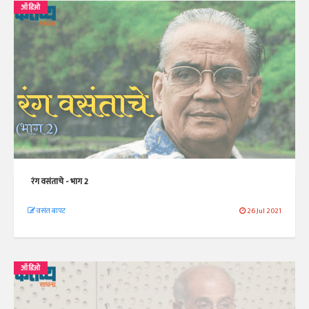
ऑडिओ
रंग वसंताचे - भाग 2
वसंत बापट
26 Jul 2021
ऑडिओ