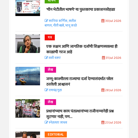
भाषण
'चीन भेटीतील भाषणे' या पुस्तकाचा प्रकाशनसोहळा
सानिया कर्णिक, सतीश
30 Jul 2026
बागल, नीती बडवे, भानू काळे
पत्र
एक सक्षम आणि जागतिक दर्जाची शिक्षणव्यवस्था ही
काळाची गरज आहे
शशी थरूर
31 Jul 2026
लेख
जम्मू-काश्मीरला राज्याचा दर्जा देण्यासंदर्भात फोल
ठरलेली आश्वासनं
रामचंद्र गुहा
28 Jul 2026
लेख
प्रधानांच्याच काय पंतप्रधानांच्या राजीनाम्यानेही प्रश्न
सुटणार नाही, पण...
स्नेहलता जाधव
23 Jul 2026
EDITORIAL