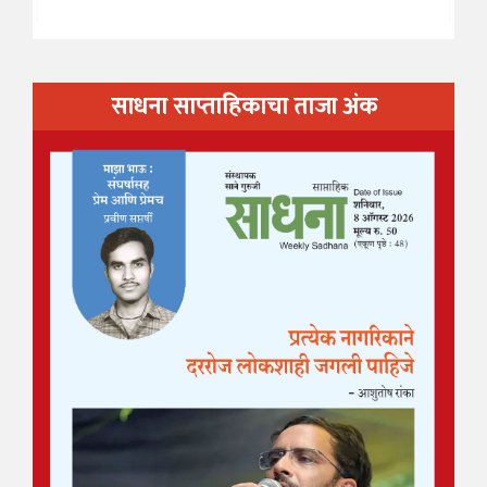
साधना साप्ताहिकाचा ताजा अंक