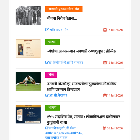
आगामी पुस्तकातील अंश
चीनचा निरोप घेताना...
रवींद्रनाथ टागोर.
16 Jul 2026
भाषण
ज्येष्ठांचा आत्मसन्मान जपणारी रुग्णशुश्रूषा : हॉस्पिस
डॉ. दिलीप शिंदे आणि मान्यवर
15 Jul 2026
लेख
उगवती नोस्कोव्हा, मावळतीला झुकलेला जोकोविच
आणि दरम्यान विम्बल्डन
आ. श्री. केतकर
14 Jul 2026
भाषण
१५५ सदाशिव पेठ, सातारा : लोकविलक्षण दाभोलकर
कुटुंबाची कथा
ज्ञानदेव म्हस्के, डॉ. शैला
08 Jul 2026
दाभोलकर, दत्तप्रसाद दाभोळकर,
दत्ता दामोदर नायक