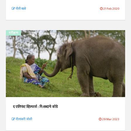
नीती बडवे
21 Feb 2020
परीक्षण
द एलिफंट व्हिस्परर्स : नि:शब्दाचे कोडे
नीलांबरी जोशी
29 Mar 2023