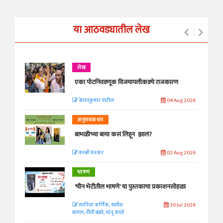
या आठवड्यातील लेख
लेख
एका पोटनिवडणूक विजयापलीकडचे राजकारण
केतनकुमार पाटील
04 Aug 2026
अनुभवकथन
बाभळीच्या बाया कसं लिहून झालं?
वनश्री वनकर
02 Aug 2026
भाषण
'चीन भेटीतील भाषणे' या पुस्तकाचा प्रकाशनसोहळा
सानिया कर्णिक, सतीश
30 Jul 2026
बागल, नीती बडवे, भानू काळे