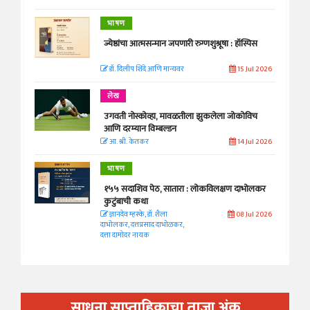
भाषण
ज्येष्ठांचा आत्मसन्मान जपणारी रुग्णशुश्रूषा : हॉस्पिस
डॉ. दिलीप शिंदे आणि मान्यवर
15 Jul 2026
लेख
उगवती नोस्कोव्हा, मावळतीला झुकलेला जोकोविच
आणि दरम्यान विम्बल्डन
आ. श्री. केतकर
14 Jul 2026
भाषण
१५५ सदाशिव पेठ, सातारा : लोकविलक्षण दाभोलकर
कुटुंबाची कथा
ज्ञानदेव म्हस्के, डॉ. शैला
08 Jul 2026
दाभोलकर, दत्तप्रसाद दाभोळकर,
दत्ता दामोदर नायक
साधना साप्ताहिकाचा ताजा अंक