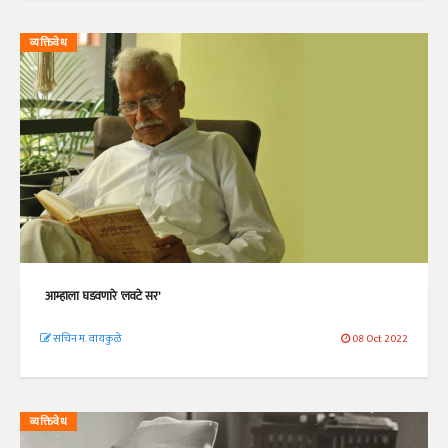
व्यक्तिवेध
आम्हाला घडवणारे 'लवटे सर'
सचिन म. वायकुळे
08 Oct 2022
व्यक्तिवेध