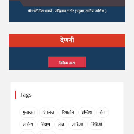
देणगी
क्लिक करा
Tags
मुलाखत
दीर्घलेख
रिपोर्ताज
इंग्लिश
शेती
आरोग्य
शिक्षण
लेख
ऑडिओ
व्हिडिओ