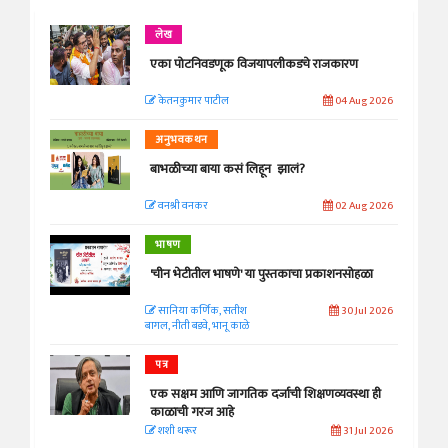
लेख
एका पोटनिवडणूक विजयापलीकडचे राजकारण
केतनकुमार पाटील
04 Aug 2026
अनुभवकथन
बाभळीच्या बाया कसं लिहून झालं?
वनश्री वनकर
02 Aug 2026
भाषण
'चीन भेटीतील भाषणे' या पुस्तकाचा प्रकाशनसोहळा
सानिया कर्णिक, सतीश
30 Jul 2026
बागल, नीती बडवे, भानू काळे
पत्र
एक सक्षम आणि जागतिक दर्जाची शिक्षणव्यवस्था ही
काळाची गरज आहे
शशी थरूर
31 Jul 2026