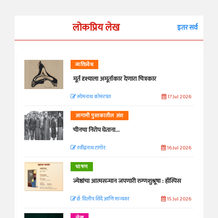
लोकप्रिय लेख
इतर सर्व
व्यक्तिवेध
मूर्त दृश्याला अमूर्ताकार देणारा चित्रकार
सोमनाथ कोमरपंत
17 Jul 2026
आगामी पुस्तकातील अंश
चीनचा निरोप घेताना...
रवींद्रनाथ टागोर.
16 Jul 2026
भाषण
ज्येष्ठांचा आत्मसन्मान जपणारी रुग्णशुश्रूषा : हॉस्पिस
डॉ. दिलीप शिंदे आणि मान्यवर
15 Jul 2026