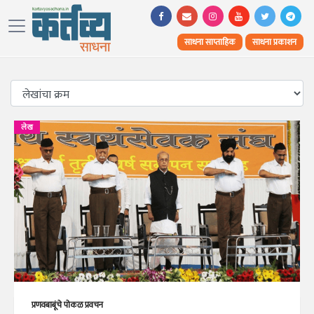
साधना साप्ताहिक
साधना प्रकाशन
लेख
प्रणवबाबूंचे पोकळ प्रवचन