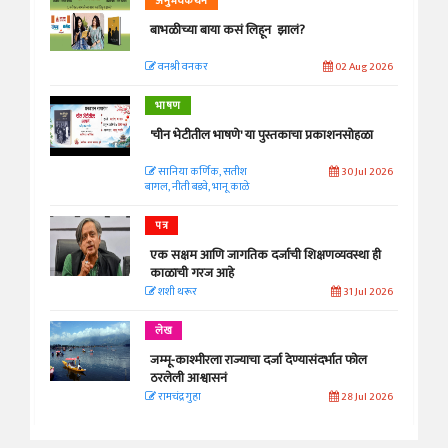
अनुभवकथन
बाभळीच्या बाया कसं लिहून झालं?
वनश्री वनकर
02 Aug 2026
भाषण
'चीन भेटीतील भाषणे' या पुस्तकाचा प्रकाशनसोहळा
सानिया कर्णिक, सतीश
30 Jul 2026
बागल, नीती बडवे, भानू काळे
पत्र
एक सक्षम आणि जागतिक दर्जाची शिक्षणव्यवस्था ही
काळाची गरज आहे
शशी थरूर
31 Jul 2026
लेख
जम्मू-काश्मीरला राज्याचा दर्जा देण्यासंदर्भात फोल
ठरलेली आश्वासनं
रामचंद्र गुहा
28 Jul 2026