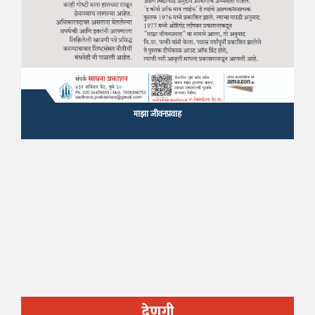
माझा जीवनप्रवाह
देणगी