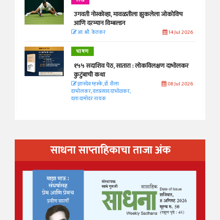
लेख
उगवती नोस्कोव्हा, मावळतीला झुकलेला जोकोविच
आणि दरम्यान विम्बल्डन
आ. श्री. केतकर
14 Jul 2026
भाषण
१५५ सदाशिव पेठ, सातारा : लोकविलक्षण दाभोलकर
कुटुंबाची कथा
ज्ञानदेव म्हस्के, डॉ. शैला
08 Jul 2026
दाभोलकर, दत्तप्रसाद दाभोळकर,
दत्ता दामोदर नायक
साधना साप्ताहिकाचा ताजा अंक