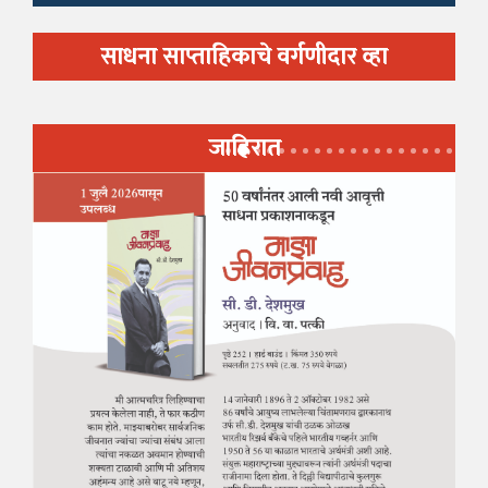
साधना साप्ताहिकाचे वर्गणीदार व्हा
जाहिरात