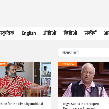
ंस्कृतिक
English
ऑडिओ
व्हिडिओ
संकीर्ण
आम
भाषण
व्यक्तिवेध
VIEW
INTERVIEW
'चीन भेटीतील भाषणे' या
मूर्त दृश्याला अमूर
पुस्तकाचा प्रकाशनसोहळा
देणारा चित्रकार
सानिया कर्णिक, सतीश बागल,
सोमनाथ कोमरपं
नीती बडवे, भानू काळे
17 Jul 2026
30 Jul 2026
भाषण
पत्र
ज्येष्ठांचा आत्मस
एक सक्षम आणि जागतिक
रुग्णशुश्रूषा : हॉस
ision for the Film Shyamchi Aai
Rajya Sabha in Retrospect,
दर्जाची शिक्षणव्यवस्था ही
डॉ. दिलीप शिंदे 
Democracy in Prospect