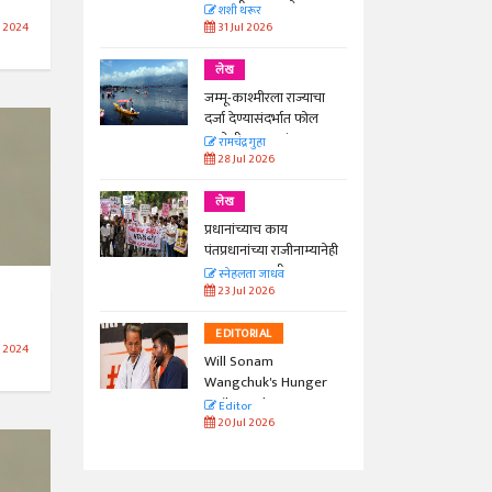
काळाची गरज आहे
शशी थरूर
31 Jul 2026
 2024
लेख
जम्मू-काश्मीरला राज्याचा
दर्जा देण्यासंदर्भात फोल
ठरलेली आश्वासनं
रामचंद्र गुहा
28 Jul 2026
लेख
प्रधानांच्याच काय
पंतप्रधानांच्या राजीनाम्यानेही
प्रश्न सुटणार नाही, पण...
स्नेहलता जाधव
23 Jul 2026
EDITORIAL
 2024
Will Sonam
Wangchuk's Hunger
Strike Make a
Editor
Difference?
20 Jul 2026