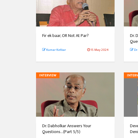
Fir ek baar, OR Not At Par?
Dr. 
Ques
Kumar Ketkar
15 May 2024
Dr
INTERVIEW
INTER
Dr. Dabholkar Answers Your
Deve
Questions...(Part 5/5)
Deni