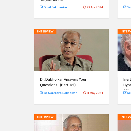
Sunil Sukthankar
29 Apr 2024
Su
INTERVIEW
INTER
Dr. Dabholkar Answers Your
Iner
Questions...(Part 1/5)
Hypo
201
Dr. Narendra Dabholkar
11 May 2024
Ku
INTERVIEW
INTER