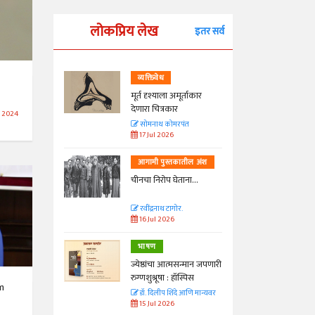
लोकप्रिय लेख
इतर सर्व
व्यक्तिवेध
्ताकार
मूर्त दृश्याला अमूर्ताकार
देणारा चित्रकार
 2024
त
सोमनाथ कोमरपंत
17 Jul 2026
तील अंश
आगामी पुस्तकातील अंश
ा...
चीनचा निरोप घेताना...
रवींद्रनाथ टागोर.
16 Jul 2026
भाषण
न्मान जपणारी
ज्येष्ठांचा आत्मसन्मान जपणारी
्पिस
रुग्णशुश्रूषा : हॉस्पिस
m
आणि मान्यवर
डॉ. दिलीप शिंदे आणि मान्यवर
15 Jul 2026