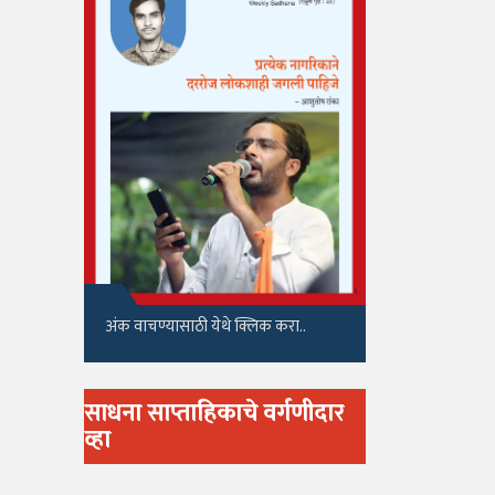
अंक वाचण्यासाठी येथे क्लिक करा..
साधना साप्ताहिकाचे वर्गणीदार
व्हा