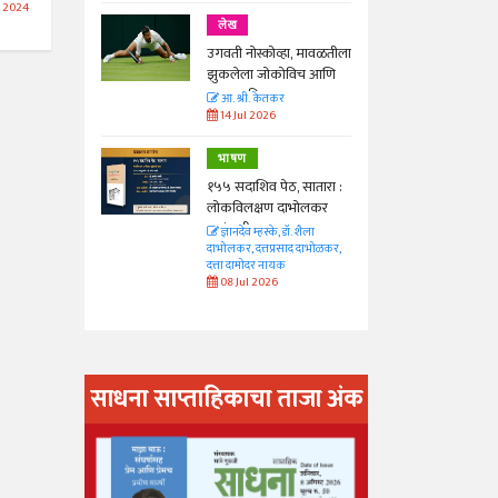
 2024
लेख
ा, मावळतीला
उगवती नोस्कोव्हा, मावळतीला
विच आणि
झुकलेला जोकोविच आणि
दरम्यान विम्बल्डन
आ. श्री. केतकर
14 Jul 2026
भाषण
 सातारा :
१५५ सदाशिव पेठ, सातारा :
भोलकर
लोकविलक्षण दाभोलकर
कुटुंबाची कथा
. शैला
ज्ञानदेव म्हस्के, डॉ. शैला
द दाभोळकर,
दाभोलकर, दत्तप्रसाद दाभोळकर,
दत्ता दामोदर नायक
08 Jul 2026
साधना साप्ताहिकाचा ताजा अंक
अंक वाचण्या