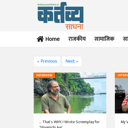
Home
राजकीय
सामाजिक
सा
« Previous
Next »
INTERVIEW
INTER
... That's WHY, I Wrote Screenplay for
My V
'Shyamchi Aai'