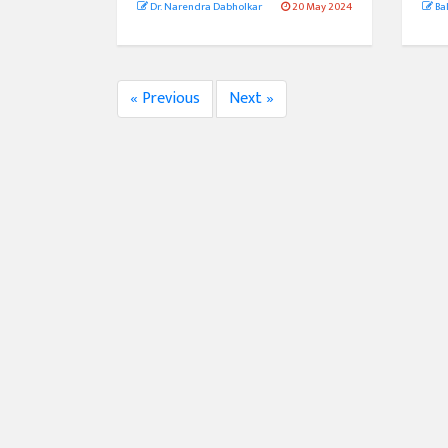
Dr. Narendra Dabholkar
20 May 2024
Ba
« Previous
Next »
अंक 