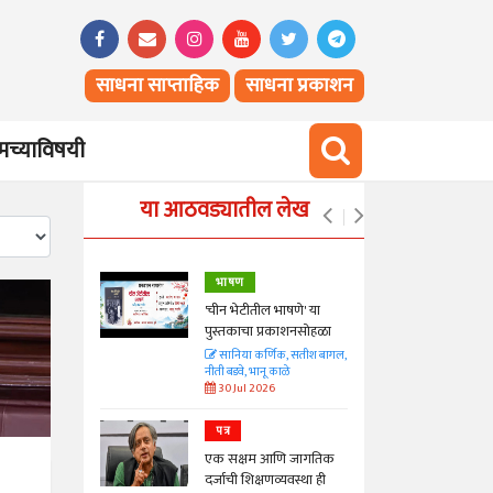
साधना साप्ताहिक
साधना प्रकाशन
च्याविषयी
या आठवड्यातील लेख
भाषण
्ताकार
'चीन भेटीतील भाषणे' या
पुस्तकाचा प्रकाशनसोहळा
त
सानिया कर्णिक, सतीश बागल,
नीती बडवे, भानू काळे
30 Jul 2026
पत्र
न्मान जपणारी
एक सक्षम आणि जागतिक
्पिस
दर्जाची शिक्षणव्यवस्था ही
आणि मान्यवर