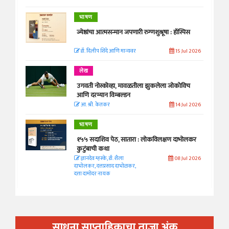
भाषण
ज्येष्ठांचा आत्मसन्मान जपणारी रुग्णशुश्रूषा : हॉस्पिस
डॉ. दिलीप शिंदे आणि मान्यवर
15 Jul 2026
लेख
उगवती नोस्कोव्हा, मावळतीला झुकलेला जोकोविच
आणि दरम्यान विम्बल्डन
आ. श्री. केतकर
14 Jul 2026
भाषण
१५५ सदाशिव पेठ, सातारा : लोकविलक्षण दाभोलकर
कुटुंबाची कथा
ज्ञानदेव म्हस्के, डॉ. शैला
08 Jul 2026
दाभोलकर, दत्तप्रसाद दाभोळकर,
दत्ता दामोदर नायक
साधना साप्ताहिकाचा ताजा अंक