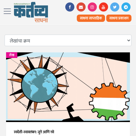
साधना साप्ताहिक
साधना प्रकाशन
लेख
स्वदेशी-स्वावलंबन: जुने आणि नवे