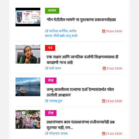
भाषण
'चीन भेटीतील भाषणे' या पुस्तकाचा प्रकाशनसोहळा
सानिया कर्णिक, सतीश
30 Jul 2026
बागल, नीती बडवे, भानू काळे
पत्र
एक सक्षम आणि जागतिक दर्जाची शिक्षणव्यवस्था ही
काळाची गरज आहे
शशी थरूर
31 Jul 2026
लेख
जम्मू-काश्मीरला राज्याचा दर्जा देण्यासंदर्भात फोल
ठरलेली आश्वासनं
रामचंद्र गुहा
28 Jul 2026
लेख
प्रधानांच्याच काय पंतप्रधानांच्या राजीनाम्यानेही प्रश्न
सुटणार नाही, पण...
स्नेहलता जाधव
23 Jul 2026