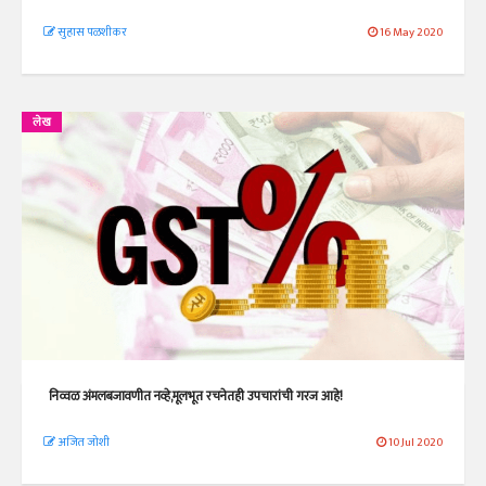
सुहास पळशीकर
16 May 2020
लेख
निव्वळ अंमलबजावणीत नव्हे,मूलभूत रचनेतही उपचारांची गरज आहे!
अजित जोशी
10 Jul 2020