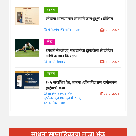
भाषण
ज्येष्ठांचा आत्मसन्मान जपणारी रुग्णशुश्रूषा : हॉस्पिस
डॉ. दिलीप शिंदे आणि मान्यवर
15 Jul 2026
लेख
उगवती नोस्कोव्हा, मावळतीला झुकलेला जोकोविच
आणि दरम्यान विम्बल्डन
आ. श्री. केतकर
14 Jul 2026
भाषण
१५५ सदाशिव पेठ, सातारा : लोकविलक्षण दाभोलकर
कुटुंबाची कथा
ज्ञानदेव म्हस्के, डॉ. शैला
08 Jul 2026
दाभोलकर, दत्तप्रसाद दाभोळकर,
दत्ता दामोदर नायक
साधना साप्ताहिकाचा ताजा अंक