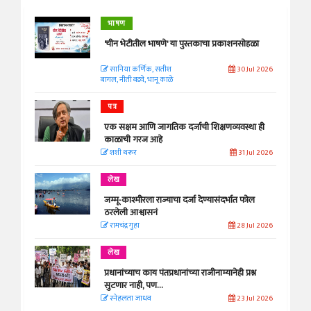
भाषण
'चीन भेटीतील भाषणे' या पुस्तकाचा प्रकाशनसोहळा
सानिया कर्णिक, सतीश
30 Jul 2026
बागल, नीती बडवे, भानू काळे
पत्र
एक सक्षम आणि जागतिक दर्जाची शिक्षणव्यवस्था ही
काळाची गरज आहे
शशी थरूर
31 Jul 2026
लेख
जम्मू-काश्मीरला राज्याचा दर्जा देण्यासंदर्भात फोल
ठरलेली आश्वासनं
रामचंद्र गुहा
28 Jul 2026
लेख
प्रधानांच्याच काय पंतप्रधानांच्या राजीनाम्यानेही प्रश्न
सुटणार नाही, पण...
स्नेहलता जाधव
23 Jul 2026