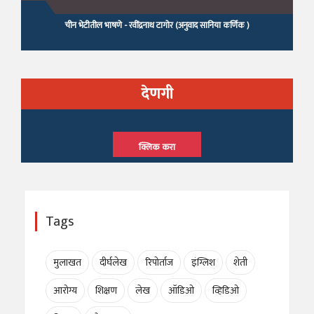
देणगी
क्लिक करा
Tags
मुलाखत
दीर्घलेख
रिपोर्ताज
इंग्लिश
शेती
आरोग्य
शिक्षण
लेख
ऑडिओ
व्हिडिओ