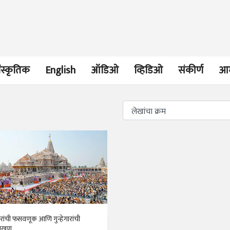
ंस्कृतिक
English
ऑडिओ
व्हिडिओ
संकीर्ण
आम
भाषण
व्यक्तिवेध
'चीन भेटीतील भाषणे' या
मूर्त दृश्याला अमूर
पुस्तकाचा प्रकाशनसोहळा
देणारा चित्रकार
सानिया कर्णिक, सतीश बागल,
सोमनाथ कोमरपं
नीती बडवे, भानू काळे
17 Jul 2026
30 Jul 2026
भाषण
पत्र
ज्येष्ठांचा आत्मस
एक सक्षम आणि जागतिक
रुग्णशुश्रूषा : हॉस
रांची फसवणूक आणि गुन्हेगारांची
दर्जाची शिक्षणव्यवस्था ही
डॉ. दिलीप शिंदे 
राखण