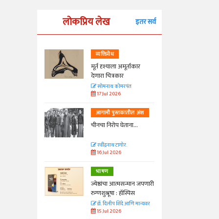
लोकप्रिय लेख
इतर सर्व
व्यक्तिवेध
्ताकार
मूर्त दृश्याला अमूर्ताकार
देणारा चित्रकार
त
सोमनाथ कोमरपंत
17 Jul 2026
तील अंश
आगामी पुस्तकातील अंश
ा...
चीनचा निरोप घेताना...
रवींद्रनाथ टागोर.
16 Jul 2026
भाषण
न्मान जपणारी
ज्येष्ठांचा आत्मसन्मान जपणारी
्पिस
रुग्णशुश्रूषा : हॉस्पिस
आणि मान्यवर
डॉ. दिलीप शिंदे आणि मान्यवर
15 Jul 2026