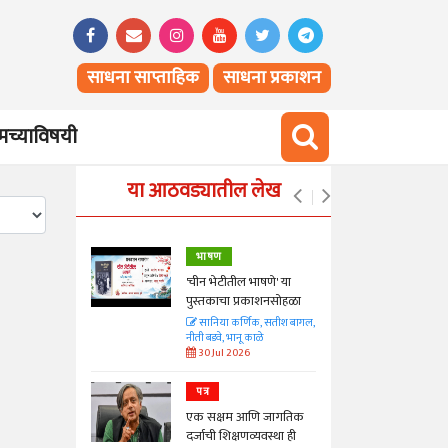
साधना साप्ताहिक
साधना प्रकाशन
च्याविषयी
या आठवड्यातील लेख
भाषण
्ताकार
'चीन भेटीतील भाषणे' या
पुस्तकाचा प्रकाशनसोहळा
त
सानिया कर्णिक, सतीश बागल,
नीती बडवे, भानू काळे
30 Jul 2026
पत्र
न्मान जपणारी
एक सक्षम आणि जागतिक
्पिस
दर्जाची शिक्षणव्यवस्था ही
आणि मान्यवर