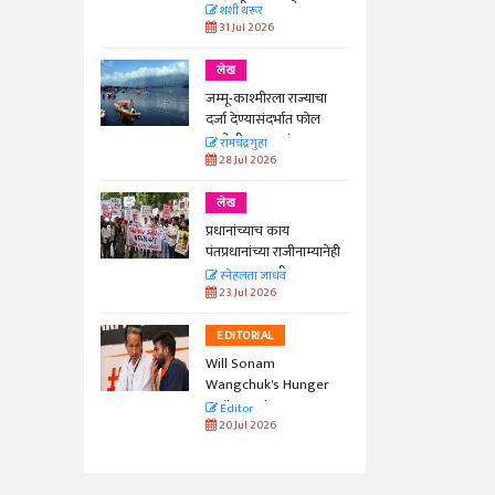
काळाची गरज आहे
शशी थरूर
31 Jul 2026
लेख
जम्मू-काश्मीरला राज्याचा
दर्जा देण्यासंदर्भात फोल
ठरलेली आश्वासनं
रामचंद्र गुहा
28 Jul 2026
लेख
प्रधानांच्याच काय
पंतप्रधानांच्या राजीनाम्यानेही
प्रश्न सुटणार नाही, पण...
स्नेहलता जाधव
23 Jul 2026
EDITORIAL
Will Sonam
Wangchuk's Hunger
Strike Make a
Editor
Difference?
20 Jul 2026