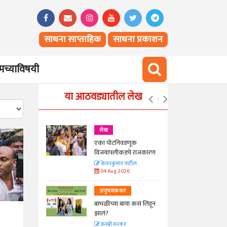
साधना साप्ताहिक
साधना प्रकाशन
च्याविषयी
या आठवड्यातील लेख
लेख
एका पोटनिवडणूक
ीनाम्यानेही
विजयापलीकडचे राजकारण
 पण...
केतनकुमार पाटील
04 Aug 2026
अनुभवकथन
बाभळीच्या बाया कसं लिहून
Hunger
झालं?
वनश्री वनकर