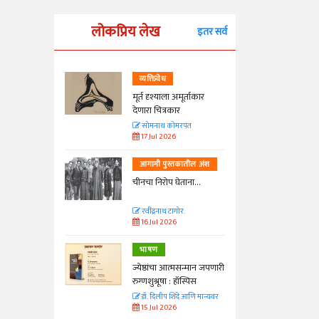
लोकप्रिय लेख
इतर सर्व
व्यक्तिवेध
्ताकार
मूर्त दृश्याला अमूर्ताकार
देणारा चित्रकार
त
सोमनाथ कोमरपंत
17 Jul 2026
तील अंश
आगामी पुस्तकातील अंश
ा...
चीनचा निरोप घेताना...
रवींद्रनाथ टागोर.
16 Jul 2026
भाषण
न्मान जपणारी
ज्येष्ठांचा आत्मसन्मान जपणारी
्पिस
रुग्णशुश्रूषा : हॉस्पिस
आणि मान्यवर
डॉ. दिलीप शिंदे आणि मान्यवर
15 Jul 2026