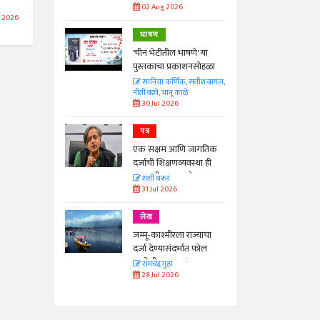
02 Aug 2026
 2026
भाषण
'चीन भेटीतील भाषणे' या
पुस्तकाचा प्रकाशनसोहळा
सानिया कर्णिक, सतीश बागल,
नीती बडवे, भानू काळे
30 Jul 2026
पत्र
एक सक्षम आणि जागतिक
दर्जाची शिक्षणव्यवस्था ही
काळाची गरज आहे
शशी थरूर
31 Jul 2026
लेख
जम्मू-काश्मीरला राज्याचा
दर्जा देण्यासंदर्भात फोल
ठरलेली आश्वासनं
रामचंद्र गुहा
28 Jul 2026