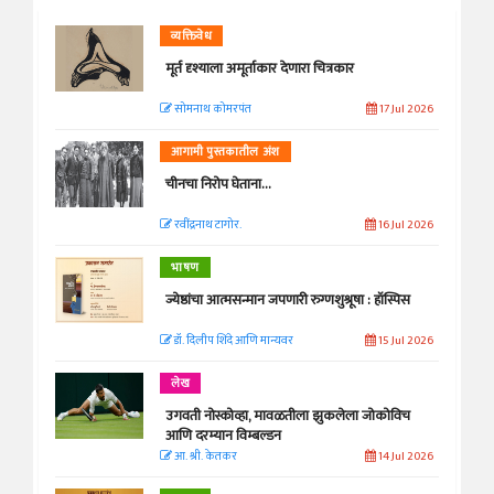
व्यक्तिवेध
मूर्त दृश्याला अमूर्ताकार देणारा चित्रकार
सोमनाथ कोमरपंत
17 Jul 2026
आगामी पुस्तकातील अंश
चीनचा निरोप घेताना...
रवींद्रनाथ टागोर.
16 Jul 2026
भाषण
ज्येष्ठांचा आत्मसन्मान जपणारी रुग्णशुश्रूषा : हॉस्पिस
डॉ. दिलीप शिंदे आणि मान्यवर
15 Jul 2026
लेख
उगवती नोस्कोव्हा, मावळतीला झुकलेला जोकोविच
आणि दरम्यान विम्बल्डन
आ. श्री. केतकर
14 Jul 2026