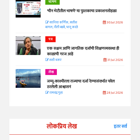
भाषण
'चीन भेटीतील भाषणे' या पुस्तकाचा प्रकाशनसोहळा
सानिया कर्णिक, सतीश
30 Jul 2026
बागल, नीती बडवे, भानू काळे
पत्र
एक सक्षम आणि जागतिक दर्जाची शिक्षणव्यवस्था ही
काळाची गरज आहे
शशी थरूर
31 Jul 2026
लेख
जम्मू-काश्मीरला राज्याचा दर्जा देण्यासंदर्भात फोल
ठरलेली आश्वासनं
रामचंद्र गुहा
28 Jul 2026
लोकप्रिय लेख
इतर सर्व