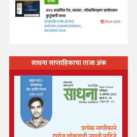
भाषण
१५५ सदाशिव पेठ, सातारा : लोकविलक्षण दाभोलकर
कुटुंबाची कथा
ज्ञानदेव म्हस्के, डॉ. शैला
08 Jul 2026
दाभोलकर, दत्तप्रसाद दाभोळकर,
दत्ता दामोदर नायक
साधना साप्ताहिकाचा ताजा अंक