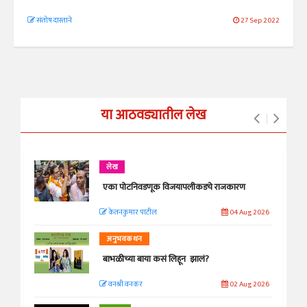
संतोष दास्ताने
27 Sep 2022
या आठवड्यातील लेख
लेख
एका पोटनिवडणूक विजयापलीकडचे राजकारण
केतनकुमार पाटील
04 Aug 2026
अनुभवकथन
बाभळीच्या बाया कसं लिहून झालं?
वनश्री वनकर
02 Aug 2026