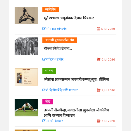
व्यक्तिवेध
मूर्त दृश्याला अमूर्ताकार देणारा चित्रकार
सोमनाथ कोमरपंत
17 Jul 2026
आगामी पुस्तकातील अंश
चीनचा निरोप घेताना...
रवींद्रनाथ टागोर.
16 Jul 2026
भाषण
ज्येष्ठांचा आत्मसन्मान जपणारी रुग्णशुश्रूषा : हॉस्पिस
डॉ. दिलीप शिंदे आणि मान्यवर
15 Jul 2026
लेख
उगवती नोस्कोव्हा, मावळतीला झुकलेला जोकोविच
आणि दरम्यान विम्बल्डन
आ. श्री. केतकर
14 Jul 2026