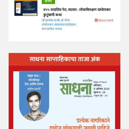
भाषण
१५५ सदाशिव पेठ, सातारा : लोकविलक्षण दाभोलकर
कुटुंबाची कथा
ज्ञानदेव म्हस्के, डॉ. शैला
08 Jul 2026
दाभोलकर, दत्तप्रसाद दाभोळकर,
दत्ता दामोदर नायक
साधना साप्ताहिकाचा ताजा अंक