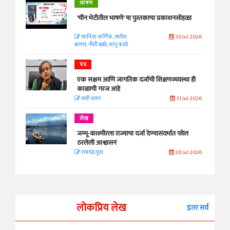
भाषण
'चीन भेटीतील भाषणे' या पुस्तकाचा प्रकाशनसोहळा
सानिया कर्णिक, सतीश
30 Jul 2026
बागल, नीती बडवे, भानू काळे
पत्र
एक सक्षम आणि जागतिक दर्जाची शिक्षणव्यवस्था ही
काळाची गरज आहे
शशी थरूर
31 Jul 2026
लेख
जम्मू-काश्मीरला राज्याचा दर्जा देण्यासंदर्भात फोल
ठरलेली आश्वासनं
रामचंद्र गुहा
28 Jul 2026
लोकप्रिय लेख
इतर सर्व