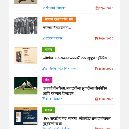
सोमनाथ कोमरपंत
17 Jul 2026
आगामी पुस्तकातील अंश
चीनचा निरोप घेताना...
रवींद्रनाथ टागोर.
16 Jul 2026
भाषण
ज्येष्ठांचा आत्मसन्मान जपणारी रुग्णशुश्रूषा : हॉस्पिस
डॉ. दिलीप शिंदे आणि मान्यवर
15 Jul 2026
लेख
उगवती नोस्कोव्हा, मावळतीला झुकलेला जोकोविच
आणि दरम्यान विम्बल्डन
आ. श्री. केतकर
14 Jul 2026
भाषण
१५५ सदाशिव पेठ, सातारा : लोकविलक्षण दाभोलकर
कुटुंबाची कथा