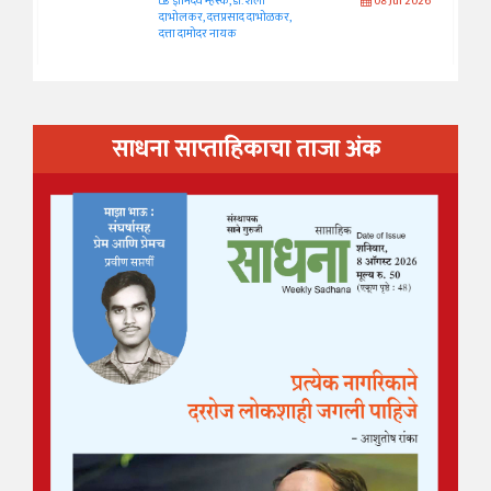
ज्ञानदेव म्हस्के, डॉ. शैला
08 Jul 2026
दाभोलकर, दत्तप्रसाद दाभोळकर,
दत्ता दामोदर नायक
साधना साप्ताहिकाचा ताजा अंक