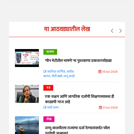
या आठवड्यातील लेख
भाषण
'चीन भेटीतील भाषणे' या पुस्तकाचा प्रकाशनसोहळा
सानिया कर्णिक, सतीश
30 Jul 2026
बागल, नीती बडवे, भानू काळे
पत्र
एक सक्षम आणि जागतिक दर्जाची शिक्षणव्यवस्था ही
काळाची गरज आहे
शशी थरूर
31 Jul 2026
लेख
जम्मू-काश्मीरला राज्याचा दर्जा देण्यासंदर्भात फोल
ठरलेली आश्वासनं