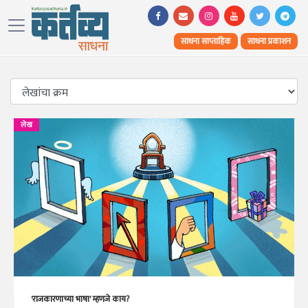
साधना साप्ताहिक
साधना प्रकाशन
लेख
'राजकारणाच्या भाषा' म्हणजे काय?