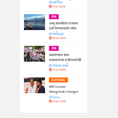
काळाची गरज आहे
शशी थरूर
31 Jul 2026
लेख
जम्मू-काश्मीरला राज्याचा
दर्जा देण्यासंदर्भात फोल
ठरलेली आश्वासनं
रामचंद्र गुहा
28 Jul 2026
लेख
प्रधानांच्याच काय
पंतप्रधानांच्या राजीनाम्यानेही
प्रश्न सुटणार नाही, पण...
स्नेहलता जाधव
23 Jul 2026
EDITORIAL
Will Sonam
Wangchuk's Hunger
Strike Make a
Editor
Difference?
20 Jul 2026