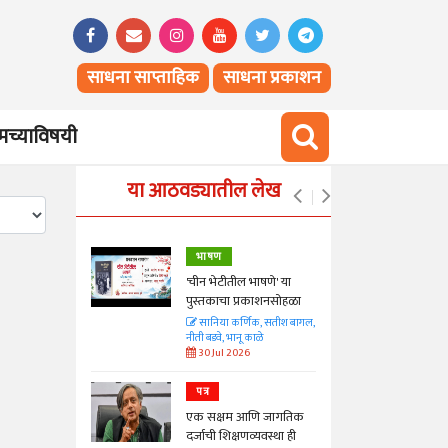
साधना साप्ताहिक
साधना प्रकाशन
च्याविषयी
या आठवड्यातील लेख
भाषण
्ताकार
'चीन भेटीतील भाषणे' या
पुस्तकाचा प्रकाशनसोहळा
त
सानिया कर्णिक, सतीश बागल,
नीती बडवे, भानू काळे
30 Jul 2026
पत्र
न्मान जपणारी
एक सक्षम आणि जागतिक
्पिस
दर्जाची शिक्षणव्यवस्था ही
आणि मान्यवर