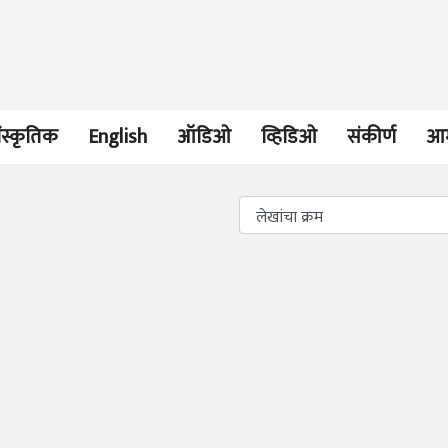
ंस्कृतिक
English
ऑडिओ
व्हिडिओ
संकीर्ण
आम
भाषण
व्यक्तिवेध
'चीन भेटीतील भाषणे' या
मूर्त दृश्याला अमूर
पुस्तकाचा प्रकाशनसोहळा
देणारा चित्रकार
सानिया कर्णिक, सतीश बागल,
सोमनाथ कोमरपं
नीती बडवे, भानू काळे
17 Jul 2026
30 Jul 2026
भाषण
पत्र
ज्येष्ठांचा आत्मस
एक सक्षम आणि जागतिक
रुग्णशुश्रूषा : हॉस
दर्जाची शिक्षणव्यवस्था ही
डॉ. दिलीप शिंदे 