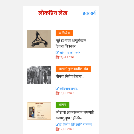
लोकप्रिय लेख
इतर सर्व
व्यक्तिवेध
्ताकार
मूर्त दृश्याला अमूर्ताकार
देणारा चित्रकार
त
सोमनाथ कोमरपंत
17 Jul 2026
तील अंश
आगामी पुस्तकातील अंश
ा...
चीनचा निरोप घेताना...
रवींद्रनाथ टागोर.
16 Jul 2026
भाषण
न्मान जपणारी
ज्येष्ठांचा आत्मसन्मान जपणारी
्पिस
रुग्णशुश्रूषा : हॉस्पिस
आणि मान्यवर
डॉ. दिलीप शिंदे आणि मान्यवर
15 Jul 2026