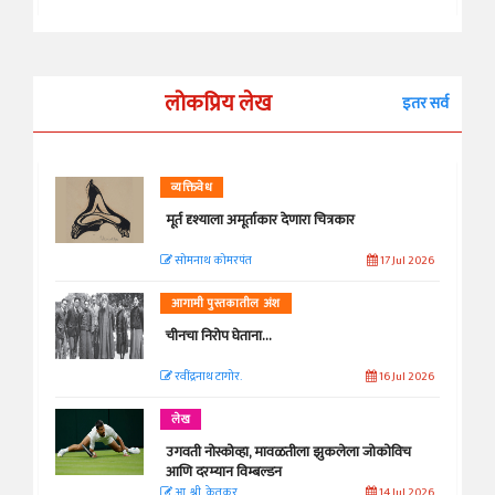
लोकप्रिय लेख
इतर सर्व
व्यक्तिवेध
मूर्त दृश्याला अमूर्ताकार देणारा चित्रकार
सोमनाथ कोमरपंत
17 Jul 2026
आगामी पुस्तकातील अंश
चीनचा निरोप घेताना...
रवींद्रनाथ टागोर.
16 Jul 2026
लेख
उगवती नोस्कोव्हा, मावळतीला झुकलेला जोकोविच
आणि दरम्यान विम्बल्डन
आ. श्री. केतकर
14 Jul 2026