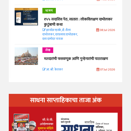
भाषण
१५५ सदाशिव पेठ, सातारा : लोकविलक्षण दाभोलकर
कुटुंबाची कथा
ज्ञानदेव म्हस्के, डॉ. शैला
08 Jul 2026
दाभोलकर, दत्तप्रसाद दाभोळकर,
दत्ता दामोदर नायक
लेख
मतदारांची फसवणूक आणि गुन्हेगारांची पाठराखण
आ. श्री. केतकर
07 Jul 2026
साधना साप्ताहिकाचा ताजा अंक