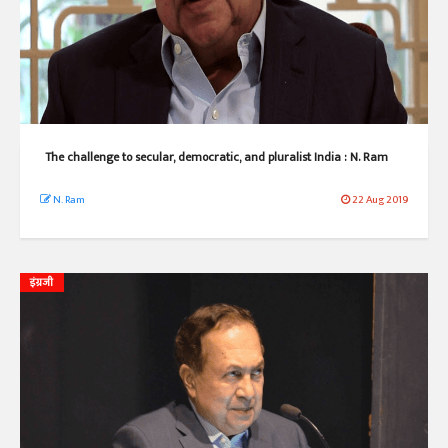
The challenge to secular, democratic, and pluralist India : N. Ram
N. Ram
22 Aug 2019
इंग्रजी