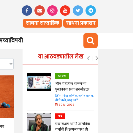
साधना साप्ताहिक
साधना प्रकाशन
च्याविषयी
या आठवड्यातील लेख
भाषण
्ताकार
'चीन भेटीतील भाषणे' या
पुस्तकाचा प्रकाशनसोहळा
त
सानिया कर्णिक, सतीश बागल,
नीती बडवे, भानू काळे
30 Jul 2026
पत्र
न्मान जपणारी
एक सक्षम आणि जागतिक
्पिस
 का
दर्जाची शिक्षणव्यवस्था ही
आणि मान्यवर