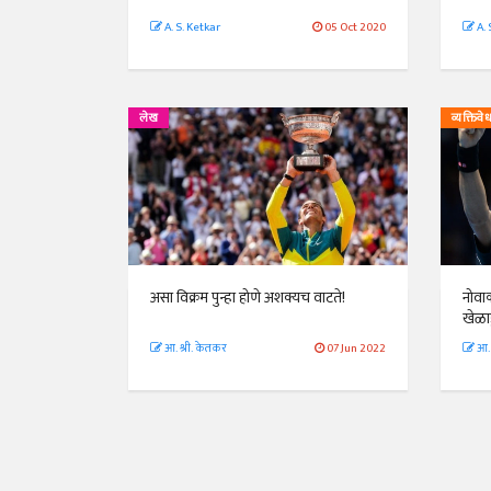
A. S. Ketkar
05 Oct 2020
A. 
लेख
व्यक्तिवे
असा विक्रम पुन्हा होणे अशक्यच वाटते!
नोवाक
खेळा
आ. श्री. केतकर
07 Jun 2022
आ. 