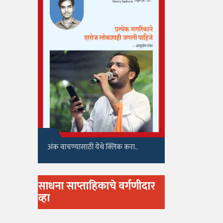
अंक वाचण्यासाठी येथे क्लिक करा..
साधना साप्ताहिकाचे वर्गणीदार
व्हा