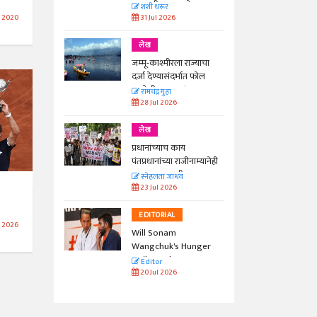
काळाची गरज आहे
शशी थरूर
31 Jul 2026
t 2020
लेख
जम्मू-काश्मीरला राज्याचा
दर्जा देण्यासंदर्भात फोल
ठरलेली आश्वासनं
रामचंद्र गुहा
28 Jul 2026
लेख
प्रधानांच्याच काय
पंतप्रधानांच्या राजीनाम्यानेही
प्रश्न सुटणार नाही, पण...
स्नेहलता जाधव
23 Jul 2026
EDITORIAL
n 2026
Will Sonam
Wangchuk's Hunger
Strike Make a
Editor
Difference?
20 Jul 2026