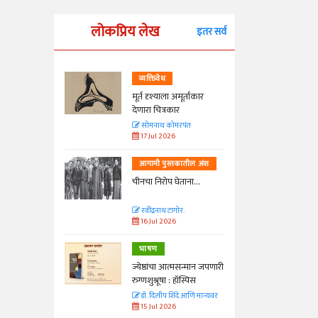
लोकप्रिय लेख
इतर सर्व
व्यक्तिवेध
्ताकार
मूर्त दृश्याला अमूर्ताकार
देणारा चित्रकार
त
सोमनाथ कोमरपंत
17 Jul 2026
तील अंश
आगामी पुस्तकातील अंश
ा...
चीनचा निरोप घेताना...
रवींद्रनाथ टागोर.
16 Jul 2026
भाषण
न्मान जपणारी
ज्येष्ठांचा आत्मसन्मान जपणारी
्पिस
रुग्णशुश्रूषा : हॉस्पिस
आणि मान्यवर
डॉ. दिलीप शिंदे आणि मान्यवर
15 Jul 2026