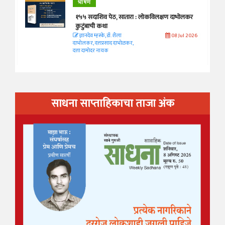
भाषण
१५५ सदाशिव पेठ, सातारा : लोकविलक्षण दाभोलकर
कुटुंबाची कथा
ज्ञानदेव म्हस्के, डॉ. शैला
08 Jul 2026
दाभोलकर, दत्तप्रसाद दाभोळकर,
दत्ता दामोदर नायक
साधना साप्ताहिकाचा ताजा अंक