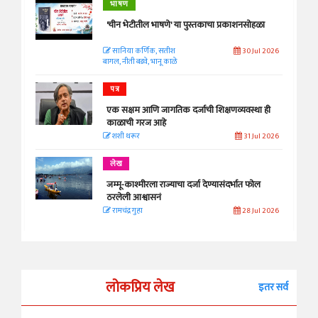
भाषण
'चीन भेटीतील भाषणे' या पुस्तकाचा प्रकाशनसोहळा
सानिया कर्णिक, सतीश
30 Jul 2026
बागल, नीती बडवे, भानू काळे
पत्र
एक सक्षम आणि जागतिक दर्जाची शिक्षणव्यवस्था ही
काळाची गरज आहे
शशी थरूर
31 Jul 2026
लेख
जम्मू-काश्मीरला राज्याचा दर्जा देण्यासंदर्भात फोल
ठरलेली आश्वासनं
रामचंद्र गुहा
28 Jul 2026
लोकप्रिय लेख
इतर सर्व