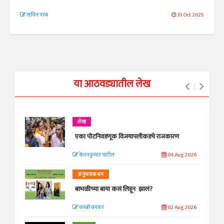
सचिन परब
31 Oct 2025
या आठवड्यातील लेख
लेख
एका पोटनिवडणूक विजयापलीकडचे राजकारण
केतनकुमार पाटील
04 Aug 2026
अनुभवकथन
बाभळीच्या बाया कसं लिहून झालं?
वनश्री वनकर
02 Aug 2026