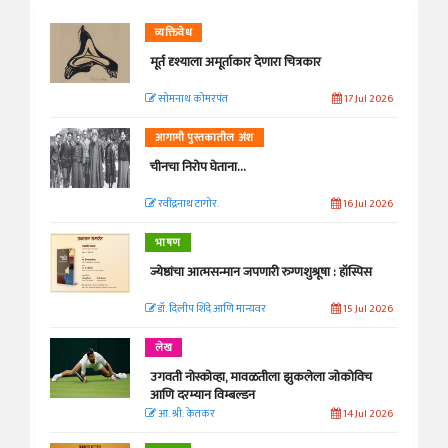
व्यक्तिवेध
मूर्त दृश्याला अमूर्ताकार देणारा चित्रकार
सोमनाथ कोमरपंत
17 Jul 2026
आगामी पुस्तकातील अंश
चीनचा निरोप घेताना...
रवींद्रनाथ टागोर.
16 Jul 2026
भाषण
ज्येष्ठांचा आत्मसन्मान जपणारी रुग्णशुश्रूषा : हॉस्पिस
डॉ. दिलीप शिंदे आणि मान्यवर
15 Jul 2026
लेख
उगवती नोस्कोव्हा, मावळतीला झुकलेला जोकोविच
आणि दरम्यान विम्बल्डन
आ. श्री. केतकर
14 Jul 2026