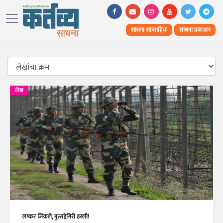
साधना साप्ताहिक
साधना प्रकाशन
लेख
लष्कर जिंकले, मुत्सद्देगिरी हरली!