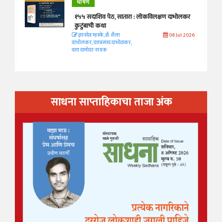
भाषण
१५५ सदाशिव पेठ, सातारा : लोकविलक्षण दाभोलकर
कुटुंबाची कथा
ज्ञानदेव म्हस्के, डॉ. शैला
08 Jul 2026
दाभोलकर, दत्तप्रसाद दाभोळकर,
दत्ता दामोदर नायक
साधना साप्ताहिकाचा ताजा अंक