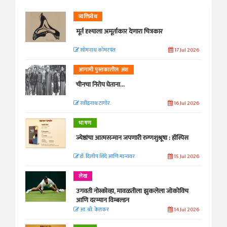
व्यक्तिवेध
मूर्त दृश्याला अमूर्ताकार देणारा चित्रकार
सोमनाथ कोमरपंत
17 Jul 2026
आगामी पुस्तकातील अंश
चीनचा निरोप घेताना...
रवींद्रनाथ टागोर.
16 Jul 2026
भाषण
ज्येष्ठांचा आत्मसन्मान जपणारी रुग्णशुश्रूषा : हॉस्पिस
डॉ. दिलीप शिंदे आणि मान्यवर
15 Jul 2026
लेख
उगवती नोस्कोव्हा, मावळतीला झुकलेला जोकोविच
आणि दरम्यान विम्बल्डन
आ. श्री. केतकर
14 Jul 2026