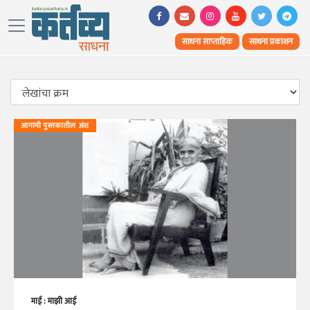
साधना साप्ताहिक
साधना प्रकाशन
आगामी पुस्तकातील अंश
माई : माझी आई