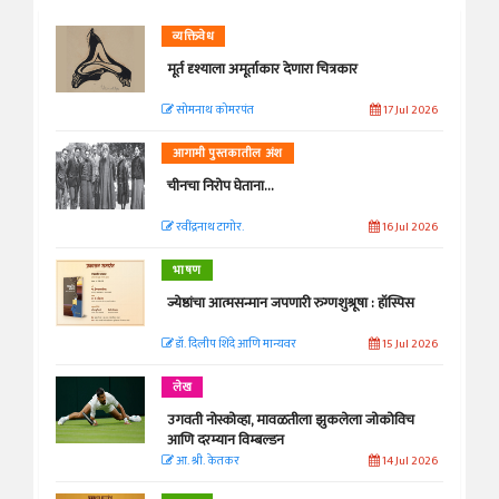
व्यक्तिवेध
मूर्त दृश्याला अमूर्ताकार देणारा चित्रकार
सोमनाथ कोमरपंत
17 Jul 2026
आगामी पुस्तकातील अंश
चीनचा निरोप घेताना...
रवींद्रनाथ टागोर.
16 Jul 2026
भाषण
ज्येष्ठांचा आत्मसन्मान जपणारी रुग्णशुश्रूषा : हॉस्पिस
डॉ. दिलीप शिंदे आणि मान्यवर
15 Jul 2026
लेख
उगवती नोस्कोव्हा, मावळतीला झुकलेला जोकोविच
आणि दरम्यान विम्बल्डन
आ. श्री. केतकर
14 Jul 2026