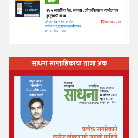
भाषण
१५५ सदाशिव पेठ, सातारा : लोकविलक्षण दाभोलकर
कुटुंबाची कथा
ज्ञानदेव म्हस्के, डॉ. शैला
08 Jul 2026
दाभोलकर, दत्तप्रसाद दाभोळकर,
दत्ता दामोदर नायक
साधना साप्ताहिकाचा ताजा अंक