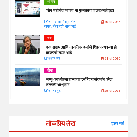
भाषण
'चीन भेटीतील भाषणे' या पुस्तकाचा प्रकाशनसोहळा
सानिया कर्णिक, सतीश
30 Jul 2026
बागल, नीती बडवे, भानू काळे
पत्र
एक सक्षम आणि जागतिक दर्जाची शिक्षणव्यवस्था ही
काळाची गरज आहे
शशी थरूर
31 Jul 2026
लेख
जम्मू-काश्मीरला राज्याचा दर्जा देण्यासंदर्भात फोल
ठरलेली आश्वासनं
रामचंद्र गुहा
28 Jul 2026
लोकप्रिय लेख
इतर सर्व