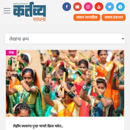
साधना साप्ताहिक
साधना प्रकाशन
लेख
लेझीम पथकांना पुन्हा चांगले दिवस यावेत...