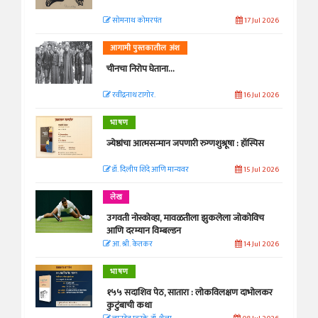
सोमनाथ कोमरपंत
17 Jul 2026
आगामी पुस्तकातील अंश
चीनचा निरोप घेताना...
रवींद्रनाथ टागोर.
16 Jul 2026
भाषण
ज्येष्ठांचा आत्मसन्मान जपणारी रुग्णशुश्रूषा : हॉस्पिस
डॉ. दिलीप शिंदे आणि मान्यवर
15 Jul 2026
लेख
उगवती नोस्कोव्हा, मावळतीला झुकलेला जोकोविच
आणि दरम्यान विम्बल्डन
आ. श्री. केतकर
14 Jul 2026
भाषण
१५५ सदाशिव पेठ, सातारा : लोकविलक्षण दाभोलकर
कुटुंबाची कथा