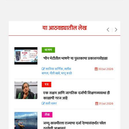
या आठवड्यातील लेख
भाषण
'चीन भेटीतील भाषणे' या पुस्तकाचा प्रकाशनसोहळा
सानिया कर्णिक, सतीश
30 Jul 2026
बागल, नीती बडवे, भानू काळे
पत्र
एक सक्षम आणि जागतिक दर्जाची शिक्षणव्यवस्था ही
काळाची गरज आहे
शशी थरूर
31 Jul 2026
लेख
जम्मू-काश्मीरला राज्याचा दर्जा देण्यासंदर्भात फोल
ठरलेली आश्वासनं