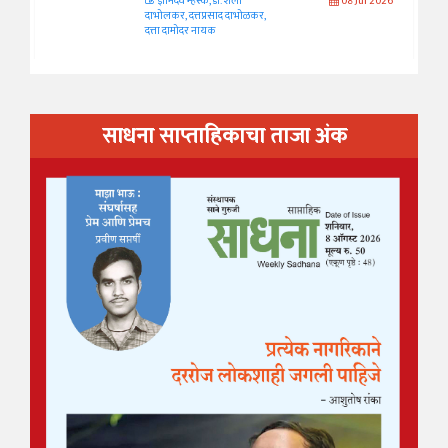
ज्ञानदेव म्हस्के, डॉ. शैला
08 Jul 2026
दाभोलकर, दत्तप्रसाद दाभोळकर,
दत्ता दामोदर नायक
साधना साप्ताहिकाचा ताजा अंक