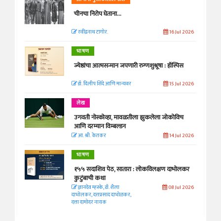
चीनचा निरोप घेताना...
रवींद्रनाथ टागोर.
16 Jul 2026
भाषण
ज्येष्ठांचा आत्मसन्मान जपणारी रुग्णशुश्रूषा : हॉस्पिस
डॉ. दिलीप शिंदे आणि मान्यवर
15 Jul 2026
लेख
उगवती नोस्कोव्हा, मावळतीला झुकलेला जोकोविच
आणि दरम्यान विम्बल्डन
आ. श्री. केतकर
14 Jul 2026
भाषण
१५५ सदाशिव पेठ, सातारा : लोकविलक्षण दाभोलकर
कुटुंबाची कथा
ज्ञानदेव म्हस्के, डॉ. शैला
08 Jul 2026
दाभोलकर, दत्तप्रसाद दाभोळकर,
दत्ता दामोदर नायक