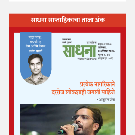
साधना साप्ताहिकाचा ताजा अंक