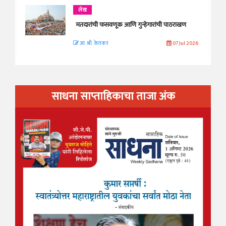
लेख
मतदारांची फसवणूक आणि गुन्हेगारांची पाठराखण
आ. श्री. केतकर
07 Jul 2026
साधना साप्ताहिकाचा ताजा अंक