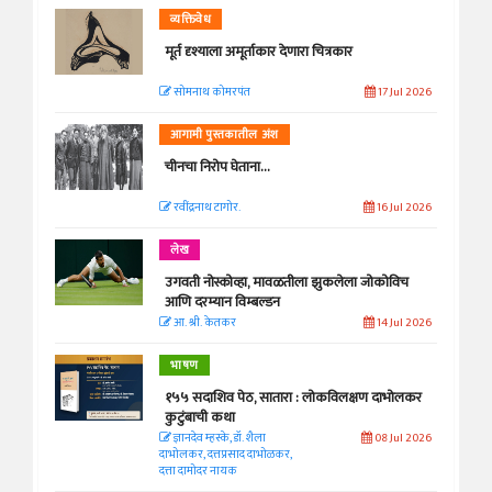
व्यक्तिवेध
मूर्त दृश्याला अमूर्ताकार देणारा चित्रकार
सोमनाथ कोमरपंत
17 Jul 2026
आगामी पुस्तकातील अंश
चीनचा निरोप घेताना...
रवींद्रनाथ टागोर.
16 Jul 2026
लेख
उगवती नोस्कोव्हा, मावळतीला झुकलेला जोकोविच
आणि दरम्यान विम्बल्डन
आ. श्री. केतकर
14 Jul 2026
भाषण
१५५ सदाशिव पेठ, सातारा : लोकविलक्षण दाभोलकर
कुटुंबाची कथा
ज्ञानदेव म्हस्के, डॉ. शैला
08 Jul 2026
दाभोलकर, दत्तप्रसाद दाभोळकर,
दत्ता दामोदर नायक