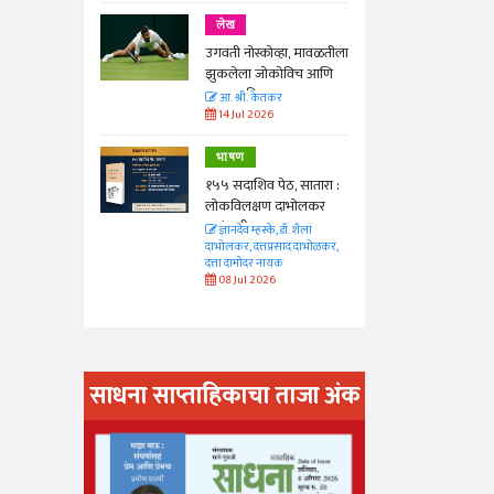
लेख
ा, मावळतीला
उगवती नोस्कोव्हा, मावळतीला
विच आणि
झुकलेला जोकोविच आणि
दरम्यान विम्बल्डन
आ. श्री. केतकर
14 Jul 2026
भाषण
 सातारा :
१५५ सदाशिव पेठ, सातारा :
भोलकर
लोकविलक्षण दाभोलकर
कुटुंबाची कथा
. शैला
ज्ञानदेव म्हस्के, डॉ. शैला
द दाभोळकर,
दाभोलकर, दत्तप्रसाद दाभोळकर,
दत्ता दामोदर नायक
08 Jul 2026
साधना साप्ताहिकाचा ताजा अंक
अंक वाचण्या