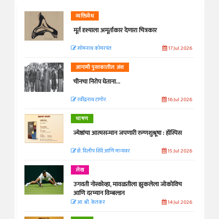
व्यक्तिवेध
मूर्त दृश्याला अमूर्ताकार देणारा चित्रकार
सोमनाथ कोमरपंत
17 Jul 2026
आगामी पुस्तकातील अंश
चीनचा निरोप घेताना...
रवींद्रनाथ टागोर.
16 Jul 2026
भाषण
ज्येष्ठांचा आत्मसन्मान जपणारी रुग्णशुश्रूषा : हॉस्पिस
डॉ. दिलीप शिंदे आणि मान्यवर
15 Jul 2026
लेख
उगवती नोस्कोव्हा, मावळतीला झुकलेला जोकोविच
आणि दरम्यान विम्बल्डन
आ. श्री. केतकर
14 Jul 2026