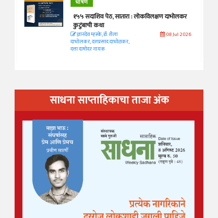
भाषण
१५५ सदाशिव पेठ, सातारा : लोकविलक्षण दाभोलकर
कुटुंबाची कथा
ज्ञानदेव म्हस्के, डॉ. शैला
08 Jul 2026
दाभोलकर, दत्तप्रसाद दाभोळकर,
दत्ता दामोदर नायक
साधना साप्ताहिकाचा ताजा अंक