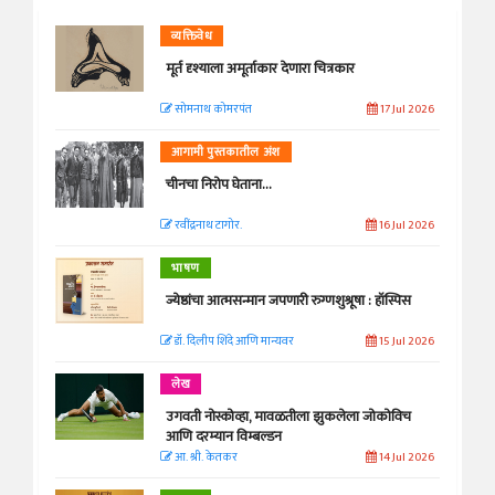
व्यक्तिवेध
मूर्त दृश्याला अमूर्ताकार देणारा चित्रकार
सोमनाथ कोमरपंत
17 Jul 2026
आगामी पुस्तकातील अंश
चीनचा निरोप घेताना...
रवींद्रनाथ टागोर.
16 Jul 2026
भाषण
ज्येष्ठांचा आत्मसन्मान जपणारी रुग्णशुश्रूषा : हॉस्पिस
डॉ. दिलीप शिंदे आणि मान्यवर
15 Jul 2026
लेख
उगवती नोस्कोव्हा, मावळतीला झुकलेला जोकोविच
आणि दरम्यान विम्बल्डन
आ. श्री. केतकर
14 Jul 2026