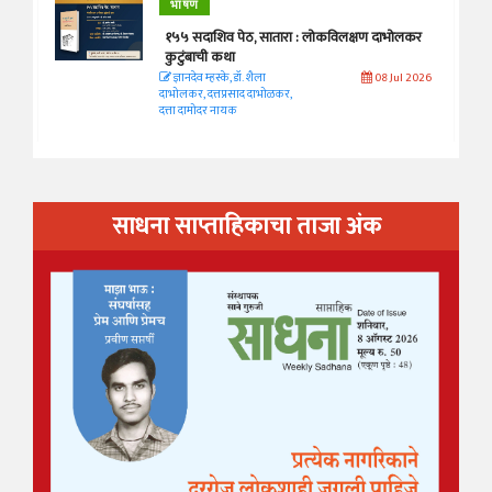
भाषण
१५५ सदाशिव पेठ, सातारा : लोकविलक्षण दाभोलकर
कुटुंबाची कथा
ज्ञानदेव म्हस्के, डॉ. शैला
08 Jul 2026
दाभोलकर, दत्तप्रसाद दाभोळकर,
दत्ता दामोदर नायक
साधना साप्ताहिकाचा ताजा अंक