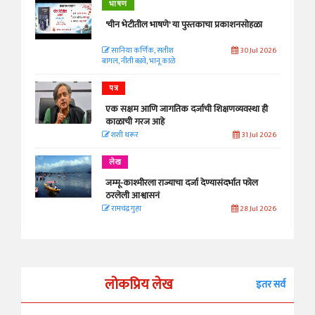
भाषण
'चीन भेटीतील भाषणे' या पुस्तकाचा प्रकाशनसोहळा
सानिया कर्णिक, सतीश
30 Jul 2026
बागल, नीती बडवे, भानू काळे
पत्र
एक सक्षम आणि जागतिक दर्जाची शिक्षणव्यवस्था ही
काळाची गरज आहे
शशी थरूर
31 Jul 2026
लेख
जम्मू-काश्मीरला राज्याचा दर्जा देण्यासंदर्भात फोल
ठरलेली आश्वासनं
रामचंद्र गुहा
28 Jul 2026
लोकप्रिय लेख
इतर सर्व