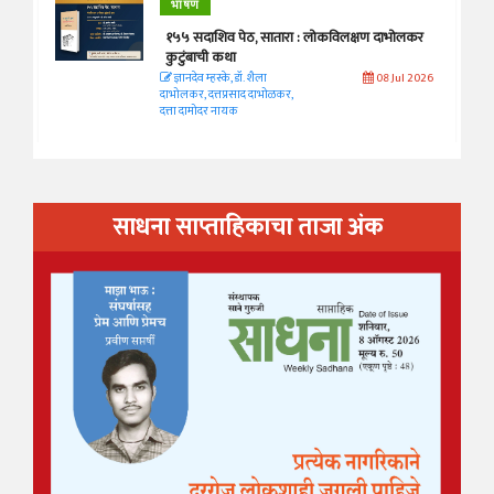
भाषण
१५५ सदाशिव पेठ, सातारा : लोकविलक्षण दाभोलकर
कुटुंबाची कथा
ज्ञानदेव म्हस्के, डॉ. शैला
08 Jul 2026
दाभोलकर, दत्तप्रसाद दाभोळकर,
दत्ता दामोदर नायक
साधना साप्ताहिकाचा ताजा अंक