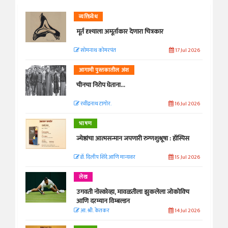
व्यक्तिवेध
मूर्त दृश्याला अमूर्ताकार देणारा चित्रकार
सोमनाथ कोमरपंत
17 Jul 2026
आगामी पुस्तकातील अंश
चीनचा निरोप घेताना...
रवींद्रनाथ टागोर.
16 Jul 2026
भाषण
ज्येष्ठांचा आत्मसन्मान जपणारी रुग्णशुश्रूषा : हॉस्पिस
डॉ. दिलीप शिंदे आणि मान्यवर
15 Jul 2026
लेख
उगवती नोस्कोव्हा, मावळतीला झुकलेला जोकोविच
आणि दरम्यान विम्बल्डन
आ. श्री. केतकर
14 Jul 2026