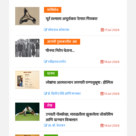
व्यक्तिवेध
मूर्त दृश्याला अमूर्ताकार देणारा चित्रकार
सोमनाथ कोमरपंत
17 Jul 2026
आगामी पुस्तकातील अंश
चीनचा निरोप घेताना...
रवींद्रनाथ टागोर.
16 Jul 2026
भाषण
ज्येष्ठांचा आत्मसन्मान जपणारी रुग्णशुश्रूषा : हॉस्पिस
डॉ. दिलीप शिंदे आणि मान्यवर
15 Jul 2026
लेख
उगवती नोस्कोव्हा, मावळतीला झुकलेला जोकोविच
आणि दरम्यान विम्बल्डन
आ. श्री. केतकर
14 Jul 2026