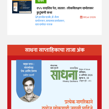
भाषण
१५५ सदाशिव पेठ, सातारा : लोकविलक्षण दाभोलकर
कुटुंबाची कथा
ज्ञानदेव म्हस्के, डॉ. शैला
08 Jul 2026
दाभोलकर, दत्तप्रसाद दाभोळकर,
दत्ता दामोदर नायक
साधना साप्ताहिकाचा ताजा अंक