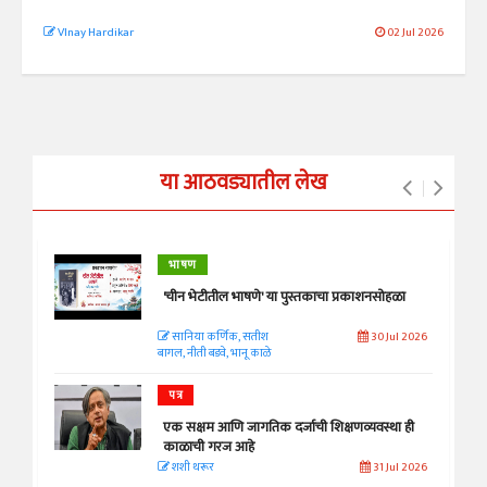
VInay Hardikar
02 Jul 2026
या आठवड्यातील लेख
भाषण
'चीन भेटीतील भाषणे' या पुस्तकाचा प्रकाशनसोहळा
सानिया कर्णिक, सतीश
30 Jul 2026
बागल, नीती बडवे, भानू काळे
पत्र
एक सक्षम आणि जागतिक दर्जाची शिक्षणव्यवस्था ही
काळाची गरज आहे
शशी थरूर
31 Jul 2026