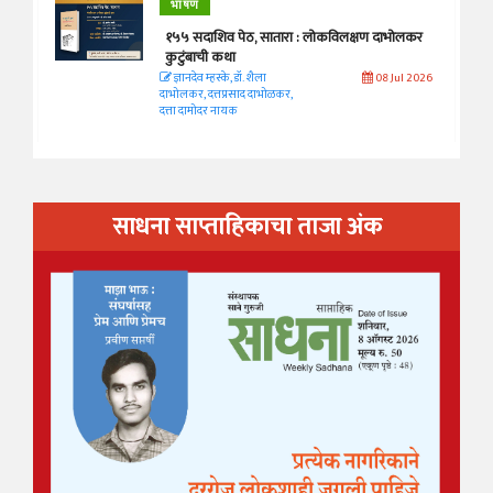
भाषण
१५५ सदाशिव पेठ, सातारा : लोकविलक्षण दाभोलकर
कुटुंबाची कथा
ज्ञानदेव म्हस्के, डॉ. शैला
08 Jul 2026
दाभोलकर, दत्तप्रसाद दाभोळकर,
दत्ता दामोदर नायक
साधना साप्ताहिकाचा ताजा अंक