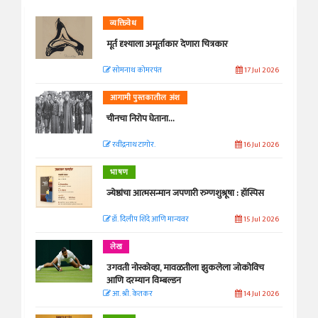
व्यक्तिवेध
मूर्त दृश्याला अमूर्ताकार देणारा चित्रकार
सोमनाथ कोमरपंत
17 Jul 2026
आगामी पुस्तकातील अंश
चीनचा निरोप घेताना...
रवींद्रनाथ टागोर.
16 Jul 2026
भाषण
ज्येष्ठांचा आत्मसन्मान जपणारी रुग्णशुश्रूषा : हॉस्पिस
डॉ. दिलीप शिंदे आणि मान्यवर
15 Jul 2026
लेख
उगवती नोस्कोव्हा, मावळतीला झुकलेला जोकोविच
आणि दरम्यान विम्बल्डन
आ. श्री. केतकर
14 Jul 2026