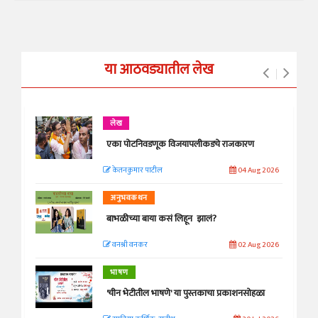
या आठवड्यातील लेख
लेख
एका पोटनिवडणूक विजयापलीकडचे राजकारण
केतनकुमार पाटील
04 Aug 2026
अनुभवकथन
बाभळीच्या बाया कसं लिहून झालं?
वनश्री वनकर
02 Aug 2026
भाषण
'चीन भेटीतील भाषणे' या पुस्तकाचा प्रकाशनसोहळा