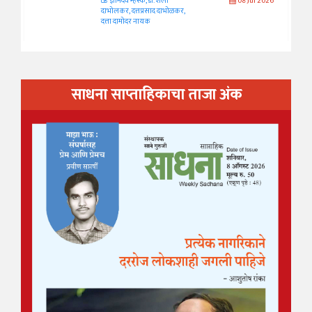
ज्ञानदेव म्हस्के, डॉ. शैला
08 Jul 2026
दाभोलकर, दत्तप्रसाद दाभोळकर,
दत्ता दामोदर नायक
साधना साप्ताहिकाचा ताजा अंक