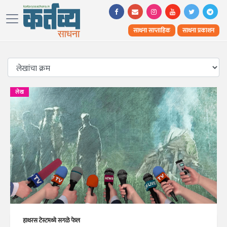
साधना साप्ताहिक
साधना प्रकाशन
लेख
हाथरस टेस्टमध्ये सगळे फेल