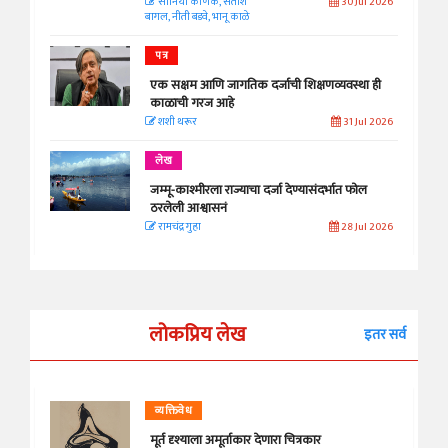
सानिया कर्णिक, सतीश
30 Jul 2026
बागल, नीती बडवे, भानू काळे
पत्र
एक सक्षम आणि जागतिक दर्जाची शिक्षणव्यवस्था ही
काळाची गरज आहे
शशी थरूर
31 Jul 2026
लेख
जम्मू-काश्मीरला राज्याचा दर्जा देण्यासंदर्भात फोल
ठरलेली आश्वासनं
रामचंद्र गुहा
28 Jul 2026
लोकप्रिय लेख
इतर सर्व
व्यक्तिवेध
मूर्त दृश्याला अमूर्ताकार देणारा चित्रकार