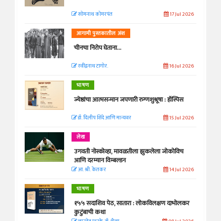
सोमनाथ कोमरपंत
17 Jul 2026
आगामी पुस्तकातील अंश
चीनचा निरोप घेताना...
रवींद्रनाथ टागोर.
16 Jul 2026
भाषण
ज्येष्ठांचा आत्मसन्मान जपणारी रुग्णशुश्रूषा : हॉस्पिस
डॉ. दिलीप शिंदे आणि मान्यवर
15 Jul 2026
लेख
उगवती नोस्कोव्हा, मावळतीला झुकलेला जोकोविच
आणि दरम्यान विम्बल्डन
आ. श्री. केतकर
14 Jul 2026
भाषण
१५५ सदाशिव पेठ, सातारा : लोकविलक्षण दाभोलकर
कुटुंबाची कथा