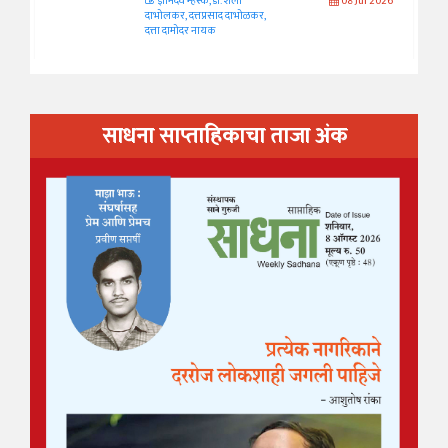
ज्ञानदेव म्हस्के, डॉ. शैला
08 Jul 2026
दाभोलकर, दत्तप्रसाद दाभोळकर,
दत्ता दामोदर नायक
साधना साप्ताहिकाचा ताजा अंक