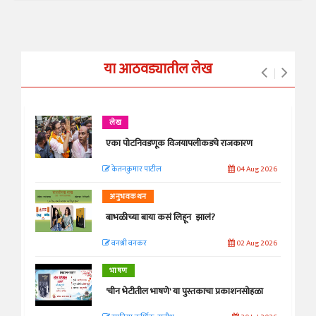
या आठवड्यातील लेख
लेख
एका पोटनिवडणूक विजयापलीकडचे राजकारण
केतनकुमार पाटील
04 Aug 2026
अनुभवकथन
बाभळीच्या बाया कसं लिहून झालं?
वनश्री वनकर
02 Aug 2026
भाषण
'चीन भेटीतील भाषणे' या पुस्तकाचा प्रकाशनसोहळा