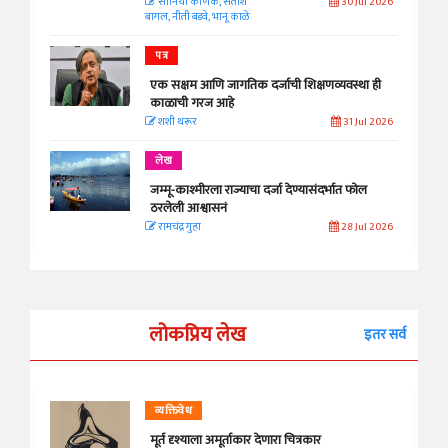
सानिया कर्णिक, सतीश
30 Jul 2026
बागल, नीती बडवे, भानू काळे
पत्र
एक सक्षम आणि जागतिक दर्जाची शिक्षणव्यवस्था ही
काळाची गरज आहे
शशी थरूर
31 Jul 2026
लेख
जम्मू-काश्मीरला राज्याचा दर्जा देण्यासंदर्भात फोल
ठरलेली आश्वासनं
रामचंद्र गुहा
28 Jul 2026
लोकप्रिय लेख
इतर सर्व
व्यक्तिवेध
मूर्त दृश्याला अमूर्ताकार देणारा चित्रकार