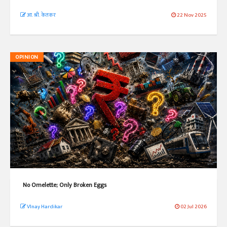
आ. श्री. केतकर
22 Nov 2025
OPINION
No Omelette; Only Broken Eggs
VInay Hardikar
02 Jul 2026