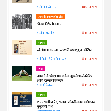
सोमनाथ कोमरपंत
17 Jul 2026
आगामी पुस्तकातील अंश
चीनचा निरोप घेताना...
रवींद्रनाथ टागोर.
16 Jul 2026
भाषण
ज्येष्ठांचा आत्मसन्मान जपणारी रुग्णशुश्रूषा : हॉस्पिस
डॉ. दिलीप शिंदे आणि मान्यवर
15 Jul 2026
लेख
उगवती नोस्कोव्हा, मावळतीला झुकलेला जोकोविच
आणि दरम्यान विम्बल्डन
आ. श्री. केतकर
14 Jul 2026
भाषण
१५५ सदाशिव पेठ, सातारा : लोकविलक्षण दाभोलकर
कुटुंबाची कथा