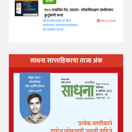
भाषण
१५५ सदाशिव पेठ, सातारा : लोकविलक्षण दाभोलकर
कुटुंबाची कथा
ज्ञानदेव म्हस्के, डॉ. शैला
08 Jul 2026
दाभोलकर, दत्तप्रसाद दाभोळकर,
दत्ता दामोदर नायक
साधना साप्ताहिकाचा ताजा अंक