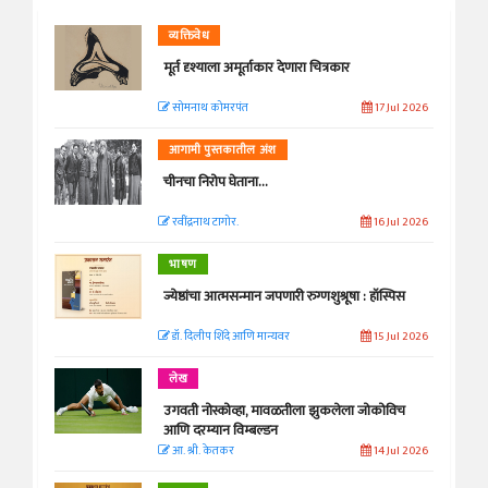
व्यक्तिवेध
मूर्त दृश्याला अमूर्ताकार देणारा चित्रकार
सोमनाथ कोमरपंत
17 Jul 2026
आगामी पुस्तकातील अंश
चीनचा निरोप घेताना...
रवींद्रनाथ टागोर.
16 Jul 2026
भाषण
ज्येष्ठांचा आत्मसन्मान जपणारी रुग्णशुश्रूषा : हॉस्पिस
डॉ. दिलीप शिंदे आणि मान्यवर
15 Jul 2026
लेख
उगवती नोस्कोव्हा, मावळतीला झुकलेला जोकोविच
आणि दरम्यान विम्बल्डन
आ. श्री. केतकर
14 Jul 2026