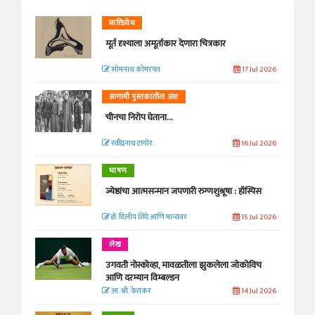
व्यक्तिवेध
मूर्त दृश्याला अमूर्ताकार देणारा चित्रकार
सोमनाथ कोमरपंत
17 Jul 2026
आगामी पुस्तकातील अंश
चीनचा निरोप घेताना...
रवींद्रनाथ टागोर.
16 Jul 2026
भाषण
ज्येष्ठांचा आत्मसन्मान जपणारी रुग्णशुश्रूषा : हॉस्पिस
डॉ. दिलीप शिंदे आणि मान्यवर
15 Jul 2026
लेख
उगवती नोस्कोव्हा, मावळतीला झुकलेला जोकोविच
आणि दरम्यान विम्बल्डन
आ. श्री. केतकर
14 Jul 2026