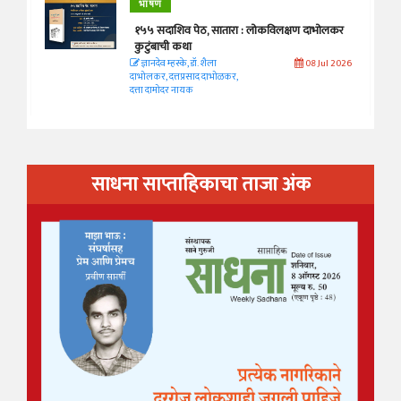
भाषण
१५५ सदाशिव पेठ, सातारा : लोकविलक्षण दाभोलकर
कुटुंबाची कथा
ज्ञानदेव म्हस्के, डॉ. शैला
08 Jul 2026
दाभोलकर, दत्तप्रसाद दाभोळकर,
दत्ता दामोदर नायक
साधना साप्ताहिकाचा ताजा अंक