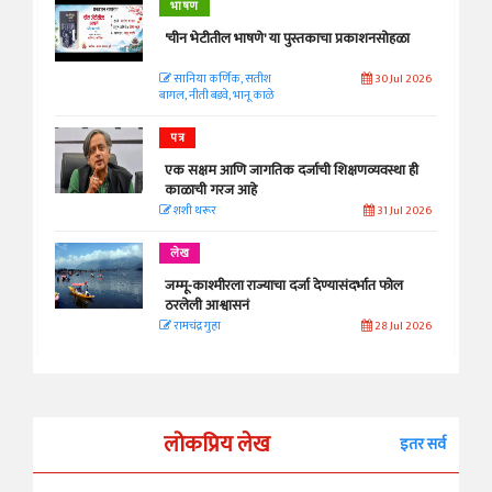
भाषण
'चीन भेटीतील भाषणे' या पुस्तकाचा प्रकाशनसोहळा
सानिया कर्णिक, सतीश
30 Jul 2026
बागल, नीती बडवे, भानू काळे
पत्र
एक सक्षम आणि जागतिक दर्जाची शिक्षणव्यवस्था ही
काळाची गरज आहे
शशी थरूर
31 Jul 2026
लेख
जम्मू-काश्मीरला राज्याचा दर्जा देण्यासंदर्भात फोल
ठरलेली आश्वासनं
रामचंद्र गुहा
28 Jul 2026
लोकप्रिय लेख
इतर सर्व