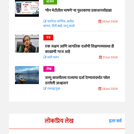
भाषण
'चीन भेटीतील भाषणे' या पुस्तकाचा प्रकाशनसोहळा
सानिया कर्णिक, सतीश
30 Jul 2026
बागल, नीती बडवे, भानू काळे
पत्र
एक सक्षम आणि जागतिक दर्जाची शिक्षणव्यवस्था ही
काळाची गरज आहे
शशी थरूर
31 Jul 2026
लेख
जम्मू-काश्मीरला राज्याचा दर्जा देण्यासंदर्भात फोल
ठरलेली आश्वासनं
रामचंद्र गुहा
28 Jul 2026
लोकप्रिय लेख
इतर सर्व