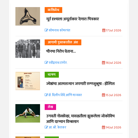
व्यक्तिवेध
मूर्त दृश्याला अमूर्ताकार देणारा चित्रकार
सोमनाथ कोमरपंत
17 Jul 2026
आगामी पुस्तकातील अंश
चीनचा निरोप घेताना...
रवींद्रनाथ टागोर.
16 Jul 2026
भाषण
ज्येष्ठांचा आत्मसन्मान जपणारी रुग्णशुश्रूषा : हॉस्पिस
डॉ. दिलीप शिंदे आणि मान्यवर
15 Jul 2026
लेख
उगवती नोस्कोव्हा, मावळतीला झुकलेला जोकोविच
आणि दरम्यान विम्बल्डन
आ. श्री. केतकर
14 Jul 2026