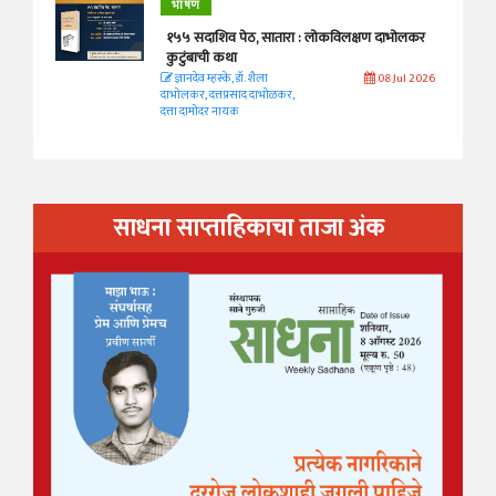
भाषण
१५५ सदाशिव पेठ, सातारा : लोकविलक्षण दाभोलकर
कुटुंबाची कथा
ज्ञानदेव म्हस्के, डॉ. शैला
08 Jul 2026
दाभोलकर, दत्तप्रसाद दाभोळकर,
दत्ता दामोदर नायक
साधना साप्ताहिकाचा ताजा अंक