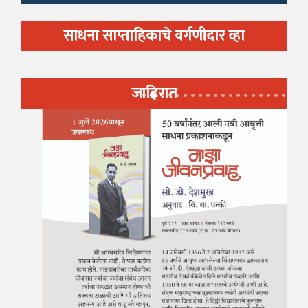
साधना साप्ताहिकाचे वर्गणीदार व्हा
जाहिरात