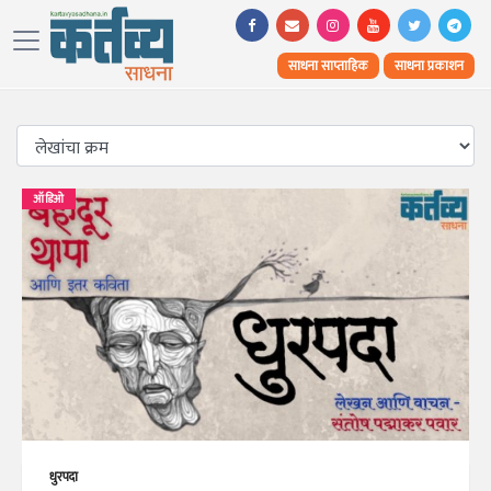
साधना साप्ताहिक
साधना प्रकाशन
ऑडिओ
धुरपदा