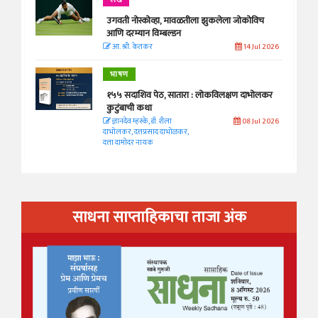
लेख
उगवती नोस्कोव्हा, मावळतीला झुकलेला जोकोविच
आणि दरम्यान विम्बल्डन
आ. श्री. केतकर
14 Jul 2026
भाषण
१५५ सदाशिव पेठ, सातारा : लोकविलक्षण दाभोलकर
कुटुंबाची कथा
ज्ञानदेव म्हस्के, डॉ. शैला
08 Jul 2026
दाभोलकर, दत्तप्रसाद दाभोळकर,
दत्ता दामोदर नायक
साधना साप्ताहिकाचा ताजा अंक