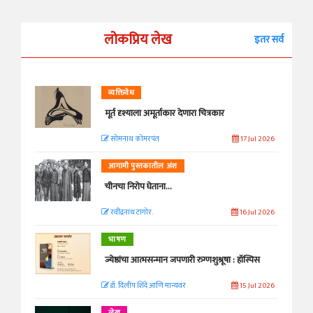
लोकप्रिय लेख
इतर सर्व
व्यक्तिवेध
मूर्त दृश्याला अमूर्ताकार देणारा चित्रकार
सोमनाथ कोमरपंत
17 Jul 2026
आगामी पुस्तकातील अंश
चीनचा निरोप घेताना...
रवींद्रनाथ टागोर.
16 Jul 2026
भाषण
ज्येष्ठांचा आत्मसन्मान जपणारी रुग्णशुश्रूषा : हॉस्पिस
डॉ. दिलीप शिंदे आणि मान्यवर
15 Jul 2026