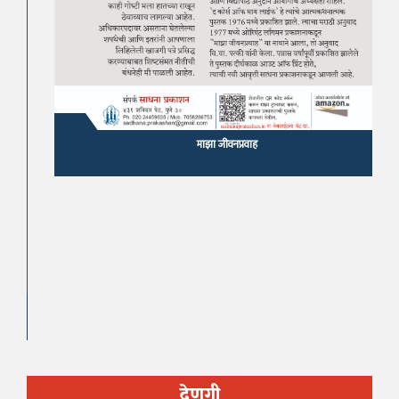
माझा जीवनप्रवाह
देणगी