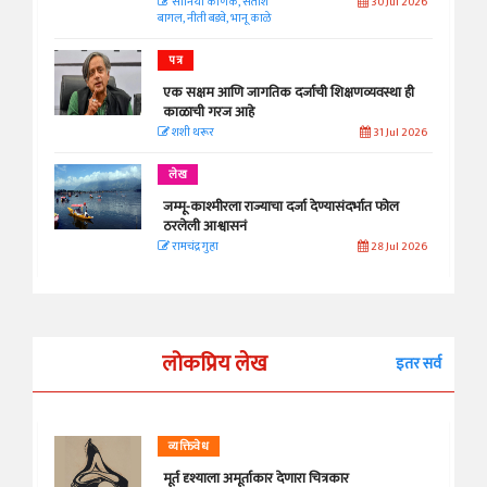
सानिया कर्णिक, सतीश
30 Jul 2026
बागल, नीती बडवे, भानू काळे
पत्र
एक सक्षम आणि जागतिक दर्जाची शिक्षणव्यवस्था ही
काळाची गरज आहे
शशी थरूर
31 Jul 2026
लेख
जम्मू-काश्मीरला राज्याचा दर्जा देण्यासंदर्भात फोल
ठरलेली आश्वासनं
रामचंद्र गुहा
28 Jul 2026
लोकप्रिय लेख
इतर सर्व
व्यक्तिवेध
मूर्त दृश्याला अमूर्ताकार देणारा चित्रकार