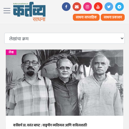
साधना साप्ताहिक
साधना प्रकाशन
लेख
कविवर्य प्रा. वसंत बापट : वाङ्मयीन व्यक्तिमत्त्व आणि कवित्वशक्ती