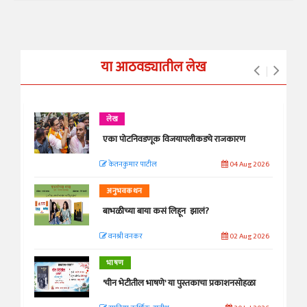
या आठवड्यातील लेख
लेख
एका पोटनिवडणूक विजयापलीकडचे राजकारण
केतनकुमार पाटील
04 Aug 2026
अनुभवकथन
बाभळीच्या बाया कसं लिहून झालं?
वनश्री वनकर
02 Aug 2026
भाषण
'चीन भेटीतील भाषणे' या पुस्तकाचा प्रकाशनसोहळा