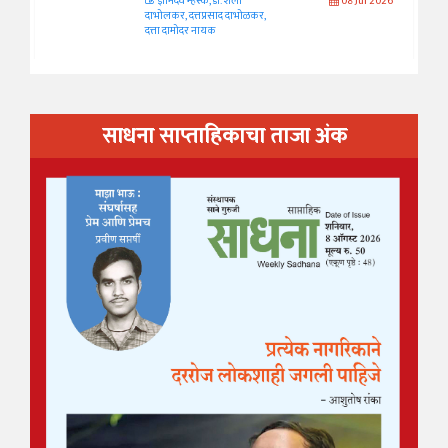
ज्ञानदेव म्हस्के, डॉ. शैला
08 Jul 2026
दाभोलकर, दत्तप्रसाद दाभोळकर,
दत्ता दामोदर नायक
साधना साप्ताहिकाचा ताजा अंक