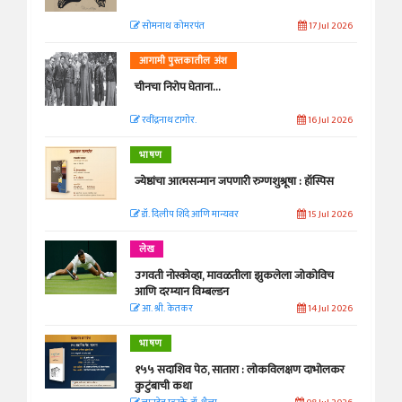
सोमनाथ कोमरपंत
17 Jul 2026
आगामी पुस्तकातील अंश
चीनचा निरोप घेताना...
रवींद्रनाथ टागोर.
16 Jul 2026
भाषण
ज्येष्ठांचा आत्मसन्मान जपणारी रुग्णशुश्रूषा : हॉस्पिस
डॉ. दिलीप शिंदे आणि मान्यवर
15 Jul 2026
लेख
उगवती नोस्कोव्हा, मावळतीला झुकलेला जोकोविच
आणि दरम्यान विम्बल्डन
आ. श्री. केतकर
14 Jul 2026
भाषण
१५५ सदाशिव पेठ, सातारा : लोकविलक्षण दाभोलकर
कुटुंबाची कथा