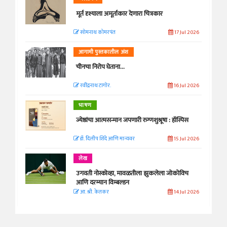
मूर्त दृश्याला अमूर्ताकार देणारा चित्रकार
सोमनाथ कोमरपंत
17 Jul 2026
आगामी पुस्तकातील अंश
चीनचा निरोप घेताना...
रवींद्रनाथ टागोर.
16 Jul 2026
भाषण
ज्येष्ठांचा आत्मसन्मान जपणारी रुग्णशुश्रूषा : हॉस्पिस
डॉ. दिलीप शिंदे आणि मान्यवर
15 Jul 2026
लेख
उगवती नोस्कोव्हा, मावळतीला झुकलेला जोकोविच
आणि दरम्यान विम्बल्डन
आ. श्री. केतकर
14 Jul 2026