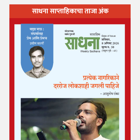
साधना साप्ताहिकाचा ताजा अंक