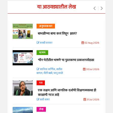
या आठवड्यातील लेख
अनुभवकथन
बाभळीच्या बाया कसं लिहून झालं?
वनश्री वनकर
02 Aug 2026
भाषण
'चीन भेटीतील भाषणे' या पुस्तकाचा प्रकाशनसोहळा
सानिया कर्णिक, सतीश
30 Jul 2026
बागल, नीती बडवे, भानू काळे
पत्र
एक सक्षम आणि जागतिक दर्जाची शिक्षणव्यवस्था ही
काळाची गरज आहे
शशी थरूर
31 Jul 2026
लेख