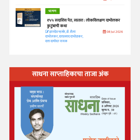
भाषण
१५५ सदाशिव पेठ, सातारा : लोकविलक्षण दाभोलकर
कुटुंबाची कथा
ज्ञानदेव म्हस्के, डॉ. शैला
08 Jul 2026
दाभोलकर, दत्तप्रसाद दाभोळकर,
दत्ता दामोदर नायक
साधना साप्ताहिकाचा ताजा अंक