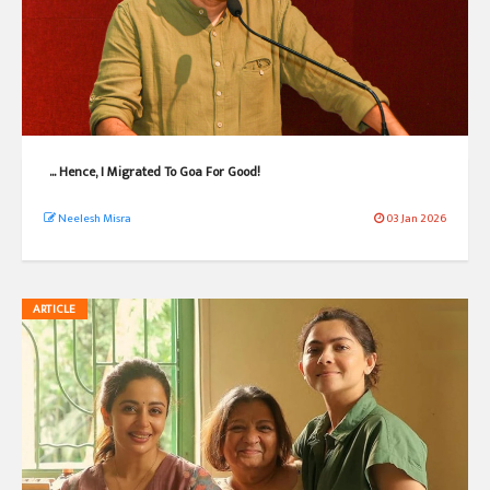
... Hence, I Migrated To Goa For Good!
Neelesh Misra
03 Jan 2026
ARTICLE