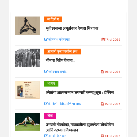
व्यक्तिवेध
मूर्त दृश्याला अमूर्ताकार देणारा चित्रकार
सोमनाथ कोमरपंत
17 Jul 2026
आगामी पुस्तकातील अंश
चीनचा निरोप घेताना...
रवींद्रनाथ टागोर.
16 Jul 2026
भाषण
ज्येष्ठांचा आत्मसन्मान जपणारी रुग्णशुश्रूषा : हॉस्पिस
डॉ. दिलीप शिंदे आणि मान्यवर
15 Jul 2026
लेख
उगवती नोस्कोव्हा, मावळतीला झुकलेला जोकोविच
आणि दरम्यान विम्बल्डन
आ. श्री. केतकर
14 Jul 2026