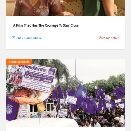
A Film That Has The Courage To Stay Close
Sujay Sunil Dahake
24 Mar 2026
BOOK REVIEW