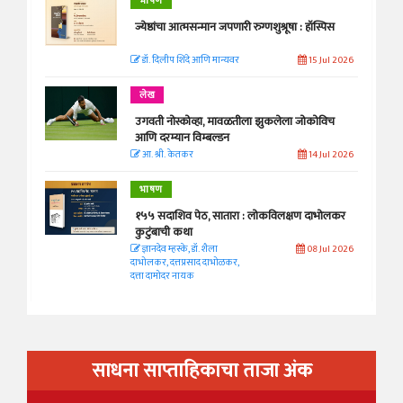
भाषण
ज्येष्ठांचा आत्मसन्मान जपणारी रुग्णशुश्रूषा : हॉस्पिस
डॉ. दिलीप शिंदे आणि मान्यवर
15 Jul 2026
लेख
उगवती नोस्कोव्हा, मावळतीला झुकलेला जोकोविच
आणि दरम्यान विम्बल्डन
आ. श्री. केतकर
14 Jul 2026
भाषण
१५५ सदाशिव पेठ, सातारा : लोकविलक्षण दाभोलकर
कुटुंबाची कथा
ज्ञानदेव म्हस्के, डॉ. शैला
08 Jul 2026
दाभोलकर, दत्तप्रसाद दाभोळकर,
दत्ता दामोदर नायक
साधना साप्ताहिकाचा ताजा अंक