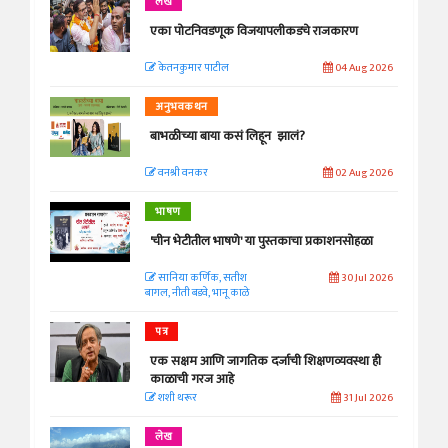
लेख
एका पोटनिवडणूक विजयापलीकडचे राजकारण
केतनकुमार पाटील
04 Aug 2026
अनुभवकथन
बाभळीच्या बाया कसं लिहून झालं?
वनश्री वनकर
02 Aug 2026
भाषण
'चीन भेटीतील भाषणे' या पुस्तकाचा प्रकाशनसोहळा
सानिया कर्णिक, सतीश
30 Jul 2026
बागल, नीती बडवे, भानू काळे
पत्र
एक सक्षम आणि जागतिक दर्जाची शिक्षणव्यवस्था ही
काळाची गरज आहे
शशी थरूर
31 Jul 2026
लेख