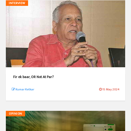
INTERVIEW
Fir ek baar, OR Not At Par?
Kumar Ketkar
15 May 2024
OPINION