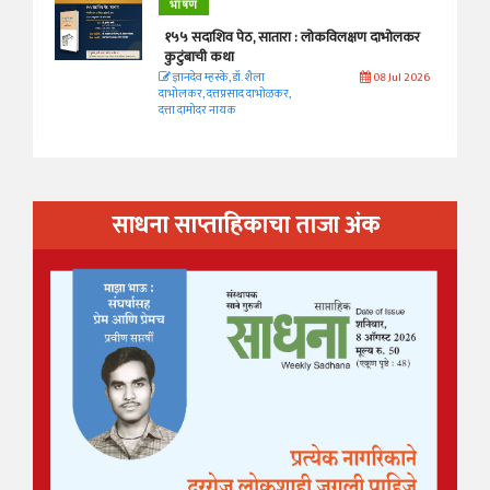
भाषण
१५५ सदाशिव पेठ, सातारा : लोकविलक्षण दाभोलकर
कुटुंबाची कथा
ज्ञानदेव म्हस्के, डॉ. शैला
08 Jul 2026
दाभोलकर, दत्तप्रसाद दाभोळकर,
दत्ता दामोदर नायक
साधना साप्ताहिकाचा ताजा अंक