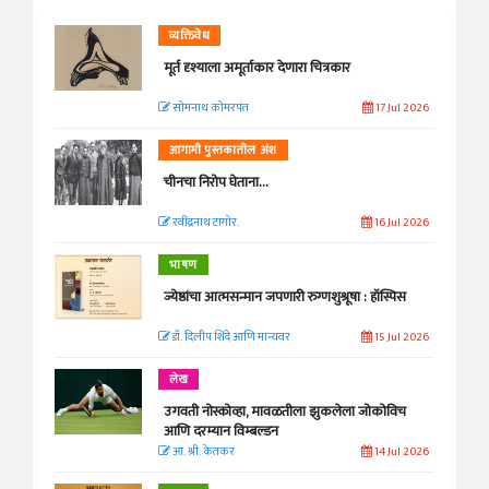
व्यक्तिवेध
मूर्त दृश्याला अमूर्ताकार देणारा चित्रकार
सोमनाथ कोमरपंत
17 Jul 2026
आगामी पुस्तकातील अंश
चीनचा निरोप घेताना...
रवींद्रनाथ टागोर.
16 Jul 2026
भाषण
ज्येष्ठांचा आत्मसन्मान जपणारी रुग्णशुश्रूषा : हॉस्पिस
डॉ. दिलीप शिंदे आणि मान्यवर
15 Jul 2026
लेख
उगवती नोस्कोव्हा, मावळतीला झुकलेला जोकोविच
आणि दरम्यान विम्बल्डन
आ. श्री. केतकर
14 Jul 2026