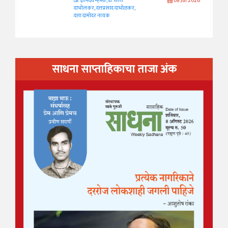
ज्ञानदेव म्हस्के, डॉ. शैला
08 Jul 2026
दाभोलकर, दत्तप्रसाद दाभोळकर,
दत्ता दामोदर नायक
साधना साप्ताहिकाचा ताजा अंक