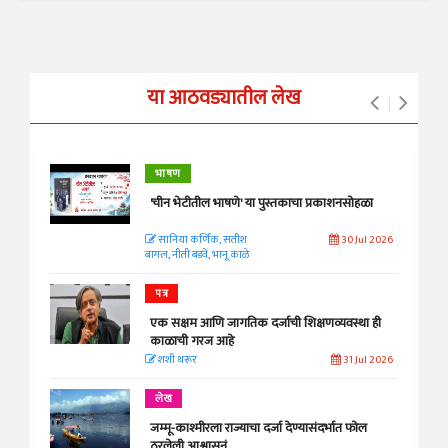
या आठवड्यातील लेख
भाषण
'चीन भेटीतील भाषणे' या पुस्तकाचा प्रकाशनसोहळा
सानिया कर्णिक, सतीश
30 Jul 2026
बागल, नीती बडवे, भानू काळे
पत्र
एक सक्षम आणि जागतिक दर्जाची शिक्षणव्यवस्था ही
काळाची गरज आहे
शशी थरूर
31 Jul 2026
लेख
जम्मू-काश्मीरला राज्याचा दर्जा देण्यासंदर्भात फोल
ठरलेली आश्वासनं