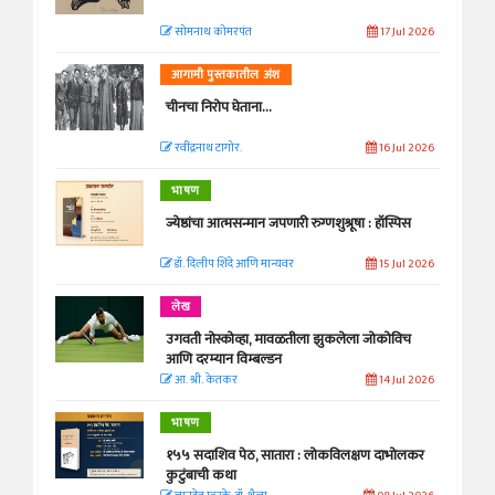
सोमनाथ कोमरपंत
17 Jul 2026
आगामी पुस्तकातील अंश
चीनचा निरोप घेताना...
रवींद्रनाथ टागोर.
16 Jul 2026
भाषण
ज्येष्ठांचा आत्मसन्मान जपणारी रुग्णशुश्रूषा : हॉस्पिस
डॉ. दिलीप शिंदे आणि मान्यवर
15 Jul 2026
लेख
उगवती नोस्कोव्हा, मावळतीला झुकलेला जोकोविच
आणि दरम्यान विम्बल्डन
आ. श्री. केतकर
14 Jul 2026
भाषण
१५५ सदाशिव पेठ, सातारा : लोकविलक्षण दाभोलकर
कुटुंबाची कथा