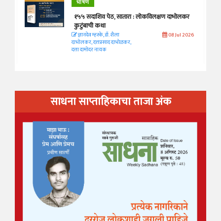
भाषण
१५५ सदाशिव पेठ, सातारा : लोकविलक्षण दाभोलकर
कुटुंबाची कथा
ज्ञानदेव म्हस्के, डॉ. शैला
08 Jul 2026
दाभोलकर, दत्तप्रसाद दाभोळकर,
दत्ता दामोदर नायक
साधना साप्ताहिकाचा ताजा अंक