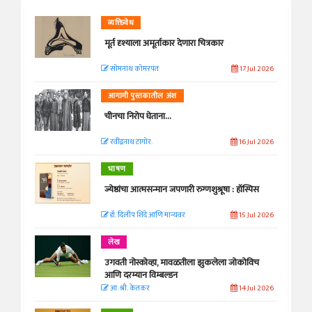
व्यक्तिवेध
मूर्त दृश्याला अमूर्ताकार देणारा चित्रकार
सोमनाथ कोमरपंत
17 Jul 2026
आगामी पुस्तकातील अंश
चीनचा निरोप घेताना...
रवींद्रनाथ टागोर.
16 Jul 2026
भाषण
ज्येष्ठांचा आत्मसन्मान जपणारी रुग्णशुश्रूषा : हॉस्पिस
डॉ. दिलीप शिंदे आणि मान्यवर
15 Jul 2026
लेख
उगवती नोस्कोव्हा, मावळतीला झुकलेला जोकोविच
आणि दरम्यान विम्बल्डन
आ. श्री. केतकर
14 Jul 2026