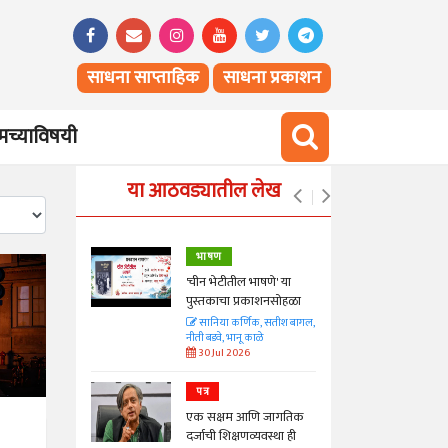
साधना साप्ताहिक
साधना प्रकाशन
च्याविषयी
या आठवड्यातील लेख
भाषण
्ताकार
'चीन भेटीतील भाषणे' या
पुस्तकाचा प्रकाशनसोहळा
त
सानिया कर्णिक, सतीश बागल,
नीती बडवे, भानू काळे
30 Jul 2026
पत्र
न्मान जपणारी
एक सक्षम आणि जागतिक
्पिस
दर्जाची शिक्षणव्यवस्था ही
आणि मान्यवर