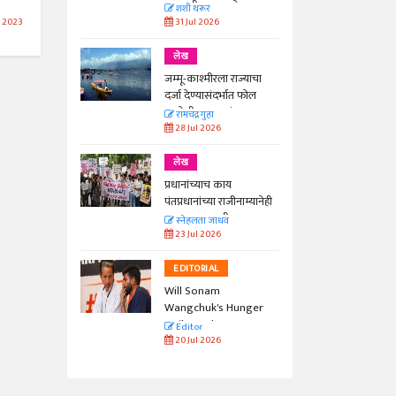
काळाची गरज आहे
शशी थरूर
31 Jul 2026
l 2023
लेख
जम्मू-काश्मीरला राज्याचा
दर्जा देण्यासंदर्भात फोल
ठरलेली आश्वासनं
रामचंद्र गुहा
28 Jul 2026
लेख
प्रधानांच्याच काय
पंतप्रधानांच्या राजीनाम्यानेही
प्रश्न सुटणार नाही, पण...
स्नेहलता जाधव
23 Jul 2026
EDITORIAL
Will Sonam
Wangchuk's Hunger
Strike Make a
Editor
Difference?
20 Jul 2026