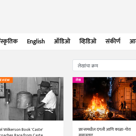
ंस्कृतिक
English
ऑडिओ
व्हिडिओ
संकीर्ण
आम
भाषण
व्यक्तिवेध
REVIEW
लेख
'चीन भेटीतील भाषणे' या
मूर्त दृश्याला अमूर
पुस्तकाचा प्रकाशनसोहळा
देणारा चित्रकार
सानिया कर्णिक, सतीश बागल,
सोमनाथ कोमरपं
नीती बडवे, भानू काळे
17 Jul 2026
30 Jul 2026
भाषण
पत्र
ज्येष्ठांचा आत्मस
एक सक्षम आणि जागतिक
रुग्णशुश्रूषा : हॉस
el Wilkerson Book 'Caste'
फ्रान्समधील दंगली आणि काळा-गोरा
दर्जाची शिक्षणव्यवस्था ही
डॉ. दिलीप शिंदे 
oaches Race from Caste
समाजवाद