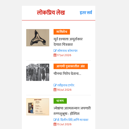
लोकप्रिय लेख
इतर सर्व
व्यक्तिवेध
्ताकार
मूर्त दृश्याला अमूर्ताकार
देणारा चित्रकार
त
सोमनाथ कोमरपंत
17 Jul 2026
तील अंश
आगामी पुस्तकातील अंश
ा...
चीनचा निरोप घेताना...
रवींद्रनाथ टागोर.
16 Jul 2026
भाषण
न्मान जपणारी
ज्येष्ठांचा आत्मसन्मान जपणारी
्पिस
रुग्णशुश्रूषा : हॉस्पिस
आणि मान्यवर
डॉ. दिलीप शिंदे आणि मान्यवर
15 Jul 2026