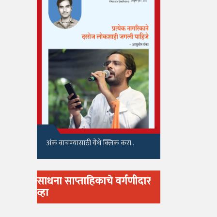
अंक वाचण्यासाठी येथे क्लिक करा..
साधना साप्ताहिकाचे वर्गणीदार
व्हा