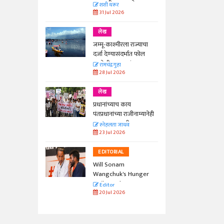
काळाची गरज आहे
शशी थरूर
31 Jul 2026
लेख
जम्मू-काश्मीरला राज्याचा
दर्जा देण्यासंदर्भात फोल
ठरलेली आश्वासनं
रामचंद्र गुहा
28 Jul 2026
लेख
प्रधानांच्याच काय
पंतप्रधानांच्या राजीनाम्यानेही
प्रश्न सुटणार नाही, पण...
स्नेहलता जाधव
23 Jul 2026
EDITORIAL
Will Sonam
Wangchuk's Hunger
Strike Make a
Editor
Difference?
20 Jul 2026