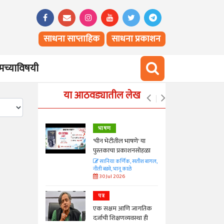
साधना साप्ताहिक
साधना प्रकाशन
च्याविषयी
या आठवड्यातील लेख
भाषण
्ताकार
'चीन भेटीतील भाषणे' या
पुस्तकाचा प्रकाशनसोहळा
त
सानिया कर्णिक, सतीश बागल,
नीती बडवे, भानू काळे
30 Jul 2026
पत्र
न्मान जपणारी
एक सक्षम आणि जागतिक
्पिस
दर्जाची शिक्षणव्यवस्था ही
आणि मान्यवर