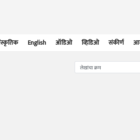
ंस्कृतिक
English
ऑडिओ
व्हिडिओ
संकीर्ण
आम
भाषण
व्यक्तिवेध
'चीन भेटीतील भाषणे' या
मूर्त दृश्याला अमूर
पुस्तकाचा प्रकाशनसोहळा
देणारा चित्रकार
सानिया कर्णिक, सतीश बागल,
सोमनाथ कोमरपं
नीती बडवे, भानू काळे
17 Jul 2026
30 Jul 2026
भाषण
पत्र
ज्येष्ठांचा आत्मस
एक सक्षम आणि जागतिक
रुग्णशुश्रूषा : हॉस
दर्जाची शिक्षणव्यवस्था ही
डॉ. दिलीप शिंदे 