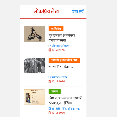
लोकप्रिय लेख
इतर सर्व
व्यक्तिवेध
्ताकार
मूर्त दृश्याला अमूर्ताकार
देणारा चित्रकार
त
सोमनाथ कोमरपंत
17 Jul 2026
तील अंश
आगामी पुस्तकातील अंश
ा...
चीनचा निरोप घेताना...
रवींद्रनाथ टागोर.
16 Jul 2026
भाषण
न्मान जपणारी
ज्येष्ठांचा आत्मसन्मान जपणारी
्पिस
रुग्णशुश्रूषा : हॉस्पिस
आणि मान्यवर
डॉ. दिलीप शिंदे आणि मान्यवर
15 Jul 2026