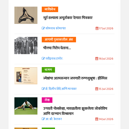
व्यक्तिवेध
मूर्त दृश्याला अमूर्ताकार देणारा चित्रकार
सोमनाथ कोमरपंत
17 Jul 2026
आगामी पुस्तकातील अंश
चीनचा निरोप घेताना...
रवींद्रनाथ टागोर.
16 Jul 2026
भाषण
ज्येष्ठांचा आत्मसन्मान जपणारी रुग्णशुश्रूषा : हॉस्पिस
डॉ. दिलीप शिंदे आणि मान्यवर
15 Jul 2026
लेख
उगवती नोस्कोव्हा, मावळतीला झुकलेला जोकोविच
आणि दरम्यान विम्बल्डन
आ. श्री. केतकर
14 Jul 2026