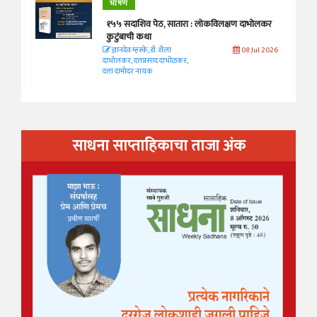
भाषण
१५५ सदाशिव पेठ, सातारा : लोकविलक्षण दाभोलकर
कुटुंबाची कथा
ज्ञानदेव म्हस्के, डॉ. शैला
08 Jul 2026
दाभोलकर, दत्तप्रसाद दाभोळकर,
दत्ता दामोदर नायक
साधना साप्ताहिकाचा ताजा अंक