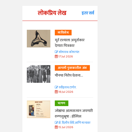
लोकप्रिय लेख
इतर सर्व
व्यक्तिवेध
्ताकार
मूर्त दृश्याला अमूर्ताकार
देणारा चित्रकार
त
सोमनाथ कोमरपंत
17 Jul 2026
तील अंश
आगामी पुस्तकातील अंश
ा...
चीनचा निरोप घेताना...
रवींद्रनाथ टागोर.
16 Jul 2026
भाषण
न्मान जपणारी
ज्येष्ठांचा आत्मसन्मान जपणारी
्पिस
रुग्णशुश्रूषा : हॉस्पिस
आणि मान्यवर
डॉ. दिलीप शिंदे आणि मान्यवर
15 Jul 2026