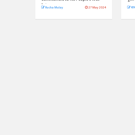
Being
Rucha Mulay
27 May 2024
बाब