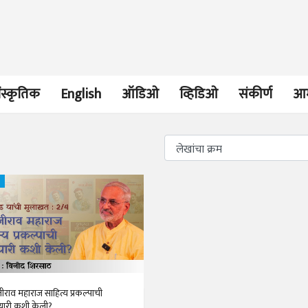
ंस्कृतिक
English
ऑडिओ
व्हिडिओ
संकीर्ण
आम
भाषण
व्यक्तिवेध
'चीन भेटीतील भाषणे' या
मूर्त दृश्याला अमूर
पुस्तकाचा प्रकाशनसोहळा
देणारा चित्रकार
सानिया कर्णिक, सतीश बागल,
सोमनाथ कोमरपं
नीती बडवे, भानू काळे
17 Jul 2026
30 Jul 2026
भाषण
पत्र
ज्येष्ठांचा आत्मस
एक सक्षम आणि जागतिक
रुग्णशुश्रूषा : हॉस
राव महाराज साहित्य प्रकल्पाची
दर्जाची शिक्षणव्यवस्था ही
डॉ. दिलीप शिंदे 
तयारी कशी केली?