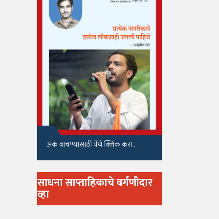
अंक वाचण्यासाठी येथे क्लिक करा..
साधना साप्ताहिकाचे वर्गणीदार
व्हा