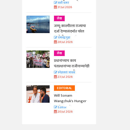
काळाची गरज आहे
शशी थरूर
31 Jul 2026
लेख
जम्मू-काश्मीरला राज्याचा
दर्जा देण्यासंदर्भात फोल
ठरलेली आश्वासनं
रामचंद्र गुहा
28 Jul 2026
लेख
प्रधानांच्याच काय
पंतप्रधानांच्या राजीनाम्यानेही
प्रश्न सुटणार नाही, पण...
स्नेहलता जाधव
23 Jul 2026
EDITORIAL
Will Sonam
Wangchuk's Hunger
Strike Make a
Editor
Difference?
20 Jul 2026