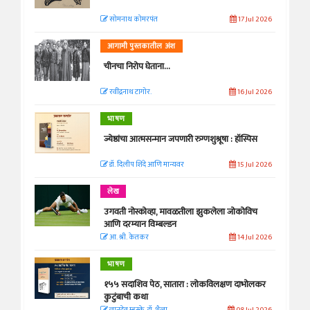
सोमनाथ कोमरपंत
17 Jul 2026
आगामी पुस्तकातील अंश
चीनचा निरोप घेताना...
रवींद्रनाथ टागोर.
16 Jul 2026
भाषण
ज्येष्ठांचा आत्मसन्मान जपणारी रुग्णशुश्रूषा : हॉस्पिस
डॉ. दिलीप शिंदे आणि मान्यवर
15 Jul 2026
लेख
उगवती नोस्कोव्हा, मावळतीला झुकलेला जोकोविच
आणि दरम्यान विम्बल्डन
आ. श्री. केतकर
14 Jul 2026
भाषण
१५५ सदाशिव पेठ, सातारा : लोकविलक्षण दाभोलकर
कुटुंबाची कथा