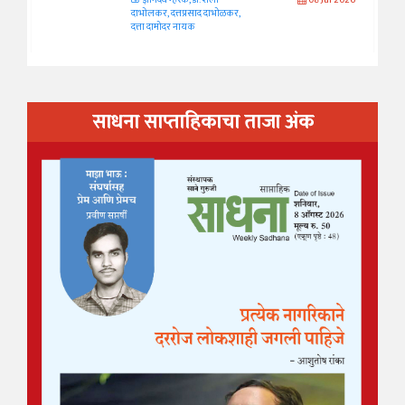
ज्ञानदेव म्हस्के, डॉ. शैला
08 Jul 2026
दाभोलकर, दत्तप्रसाद दाभोळकर,
दत्ता दामोदर नायक
साधना साप्ताहिकाचा ताजा अंक