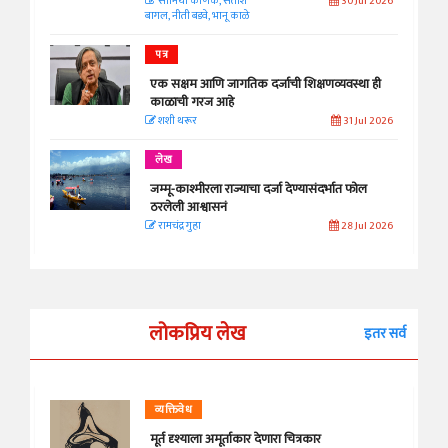
सानिया कर्णिक, सतीश
30 Jul 2026
बागल, नीती बडवे, भानू काळे
पत्र
एक सक्षम आणि जागतिक दर्जाची शिक्षणव्यवस्था ही
काळाची गरज आहे
शशी थरूर
31 Jul 2026
लेख
जम्मू-काश्मीरला राज्याचा दर्जा देण्यासंदर्भात फोल
ठरलेली आश्वासनं
रामचंद्र गुहा
28 Jul 2026
लोकप्रिय लेख
इतर सर्व
व्यक्तिवेध
मूर्त दृश्याला अमूर्ताकार देणारा चित्रकार