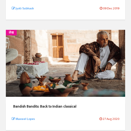
Jyoti Subhash
09 Dec 2019
लेख
Bandish Bandits: Back to Indian classical
Maxwel Lopes
27 Aug 2020