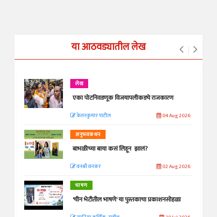
या आठवड्यातील लेख
लेख
एका पोटनिवडणूक विजयापलीकडचे राजकारण
केतनकुमार पाटील
04 Aug 2026
अनुभवकथन
बाभळीच्या बाया कसं लिहून झालं?
वनश्री वनकर
02 Aug 2026
भाषण
'चीन भेटीतील भाषणे' या पुस्तकाचा प्रकाशनसोहळा