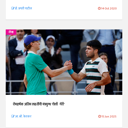
डॉ. प्रगती पाटील
14 Oct 2020
लेख
रोमहर्षक अंतिम लढतींनी मंत्रमुग्ध 'रोलाँ गॅराँ'
आ. श्री. केतकर
15 Jun 2025