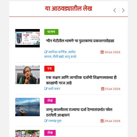
या आठवड्यातील लेख
भाषण
'चीन भेटीतील भाषणे' या पुस्तकाचा प्रकाशनसोहळा
सानिया कर्णिक, सतीश
30 Jul 2026
बागल, नीती बडवे, भानू काळे
पत्र
एक सक्षम आणि जागतिक दर्जाची शिक्षणव्यवस्था ही
काळाची गरज आहे
शशी थरूर
31 Jul 2026
लेख
जम्मू-काश्मीरला राज्याचा दर्जा देण्यासंदर्भात फोल
ठरलेली आश्वासनं
रामचंद्र गुहा
28 Jul 2026
लेख