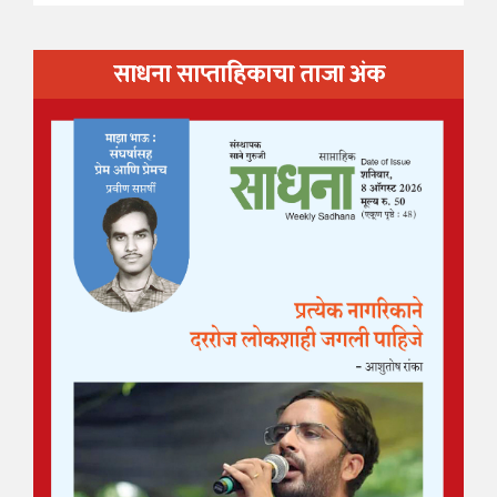
साधना साप्ताहिकाचा ताजा अंक