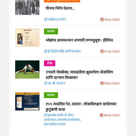
चीनचा निरोप घेताना...
रवींद्रनाथ टागोर.
16 Jul 2026
भाषण
ज्येष्ठांचा आत्मसन्मान जपणारी रुग्णशुश्रूषा : हॉस्पिस
डॉ. दिलीप शिंदे आणि मान्यवर
15 Jul 2026
लेख
उगवती नोस्कोव्हा, मावळतीला झुकलेला जोकोविच
आणि दरम्यान विम्बल्डन
आ. श्री. केतकर
14 Jul 2026
भाषण
१५५ सदाशिव पेठ, सातारा : लोकविलक्षण दाभोलकर
कुटुंबाची कथा
ज्ञानदेव म्हस्के, डॉ. शैला
08 Jul 2026
दाभोलकर, दत्तप्रसाद दाभोळकर,
दत्ता दामोदर नायक