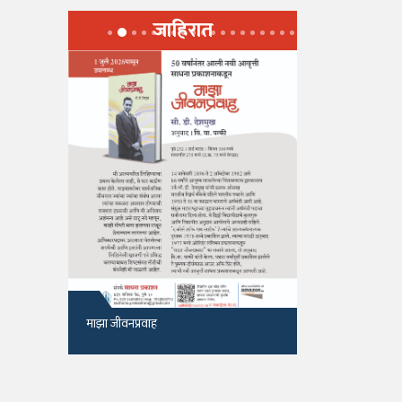
जाहिरात
माझा जीवनप्रवाह
१५५, सदाशिव 