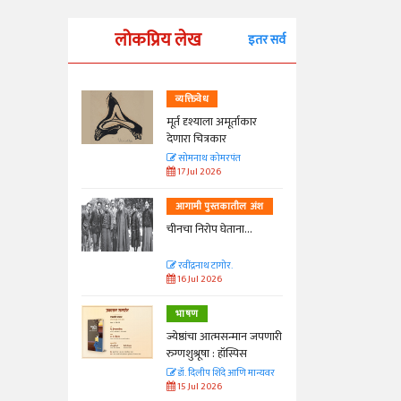
लोकप्रिय लेख
इतर सर्व
व्यक्तिवेध
्ताकार
मूर्त दृश्याला अमूर्ताकार
देणारा चित्रकार
त
सोमनाथ कोमरपंत
17 Jul 2026
तील अंश
आगामी पुस्तकातील अंश
ा...
चीनचा निरोप घेताना...
रवींद्रनाथ टागोर.
16 Jul 2026
भाषण
न्मान जपणारी
ज्येष्ठांचा आत्मसन्मान जपणारी
्पिस
रुग्णशुश्रूषा : हॉस्पिस
आणि मान्यवर
डॉ. दिलीप शिंदे आणि मान्यवर
15 Jul 2026