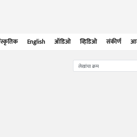
ंस्कृतिक
English
ऑडिओ
व्हिडिओ
संकीर्ण
आम
लेख
लेख
एका पोटनिवडणूक
प्रधानांच्याच काय
विजयापलीकडचे राजकारण
पंतप्रधानांच्या राज
प्रश्न सुटणार नाही,
केतनकुमार पाटील
स्नेहलता जाधव
04 Aug 2026
23 Jul 2026
अनुभवकथन
EDITORIAL
बाभळीच्या बाया कसं लिहून
Will Sonam
झालं?
Wangchuk's 
Strike Make a
वनश्री वनकर
Editor