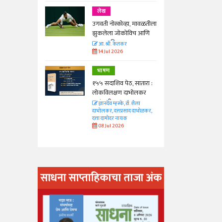
लेख
ा, मावळतीला
उगवती नोस्कोव्हा, मावळतीला
विच आणि
झुकलेला जोकोविच आणि
दरम्यान विम्बल्डन
आ. श्री. केतकर
14 Jul 2026
भाषण
 सातारा :
१५५ सदाशिव पेठ, सातारा :
भोलकर
लोकविलक्षण दाभोलकर
कुटुंबाची कथा
. शैला
ज्ञानदेव म्हस्के, डॉ. शैला
द दाभोळकर,
दाभोलकर, दत्तप्रसाद दाभोळकर,
दत्ता दामोदर नायक
08 Jul 2026
साधना साप्ताहिकाचा ताजा अंक
अंक वाचण्या