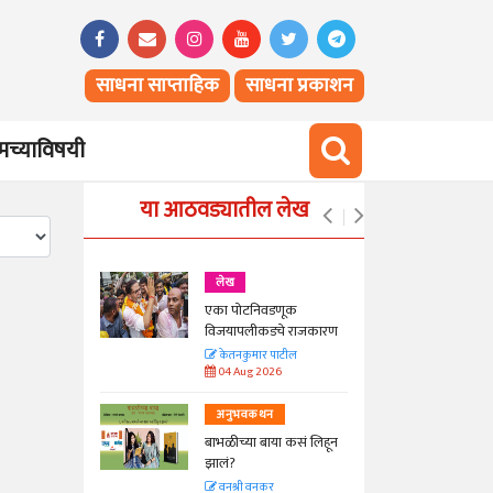
साधना साप्ताहिक
साधना प्रकाशन
च्याविषयी
या आठवड्यातील लेख
लेख
एका पोटनिवडणूक
ीनाम्यानेही
विजयापलीकडचे राजकारण
 पण...
केतनकुमार पाटील
04 Aug 2026
अनुभवकथन
बाभळीच्या बाया कसं लिहून
Hunger
झालं?
वनश्री वनकर