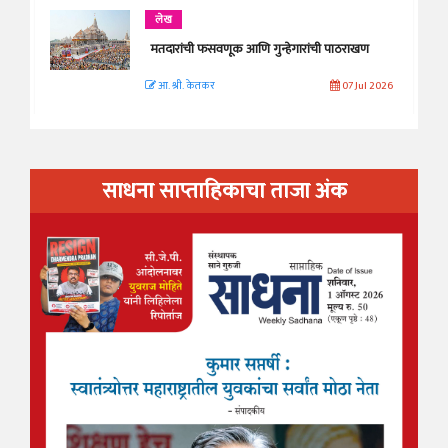
लेख
मतदारांची फसवणूक आणि गुन्हेगारांची पाठराखण
आ. श्री. केतकर
07 Jul 2026
साधना साप्ताहिकाचा ताजा अंक