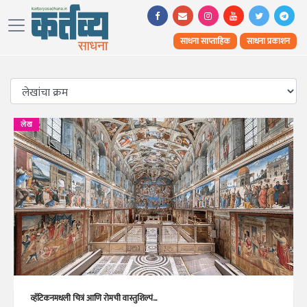
साधना साप्ताहिक
साधना प्रकाशन
लेख
व्हॅटिकनमधली चित्रं आणि रोमची वास्तुशिल्पं...