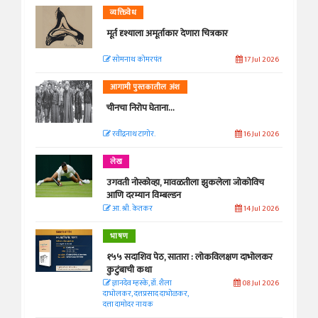
व्यक्तिवेध
मूर्त दृश्याला अमूर्ताकार देणारा चित्रकार
सोमनाथ कोमरपंत
17 Jul 2026
आगामी पुस्तकातील अंश
चीनचा निरोप घेताना...
रवींद्रनाथ टागोर.
16 Jul 2026
लेख
उगवती नोस्कोव्हा, मावळतीला झुकलेला जोकोविच
आणि दरम्यान विम्बल्डन
आ. श्री. केतकर
14 Jul 2026
भाषण
१५५ सदाशिव पेठ, सातारा : लोकविलक्षण दाभोलकर
कुटुंबाची कथा
ज्ञानदेव म्हस्के, डॉ. शैला
08 Jul 2026
दाभोलकर, दत्तप्रसाद दाभोळकर,
दत्ता दामोदर नायक